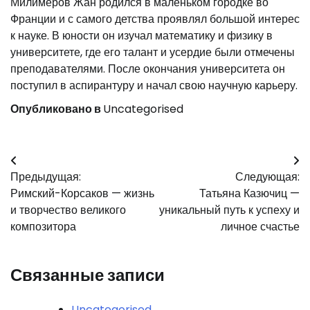
Милимеров Жан родился в маленьком городке во
Франции и с самого детства проявлял большой интерес
к науке. В юности он изучал математику и физику в
университете, где его талант и усердие были отмечены
преподавателями. После окончания университета он
поступил в аспирантуру и начал свою научную карьеру.
Опубликовано в
Uncategorised
Навигация
Предыдущая:
Следующая:
по
Римский-Корсаков — жизнь
Татьяна Казючиц —
записям
и творчество великого
уникальный путь к успеху и
композитора
личное счастье
Связанные записи
Uncategorised