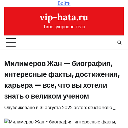
Перейти
Войти
к
vip-hata.ru
содержимому
Твое здоровое тело
Милимеров Жан — биография,
интересные факты, достижения,
карьера — все, что вы хотели
знать о великом ученом
Опубликовано в
31 августа 2022
автор:
studiohallo_