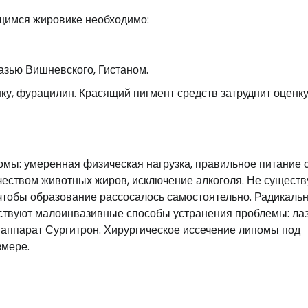
щимся жировике необходимо:
азью Вишневского, Гистаном.
ку, фурацилин. Красящий пигмент средств затруднит оценк
мы: умеренная физическая нагрузка, правильное питание 
еством животных жиров, исключение алкоголя. Не существ
 чтобы образование рассосалось самостоятельно. Радикаль
ествуют малоинвазивные способы устранения проблемы: ла
аппарат Сургитрон. Хирургическое иссечение липомы под
змере.