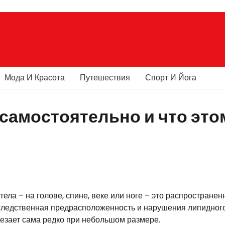
Мода И Красота
Путешествия
Спорт И Йога
самостоятельно и что это
ла – на голове, спине, веке или ноге – это распространен
следственная предрасположенность и нарушения липидног
чезает сама редко при небольшом размере.