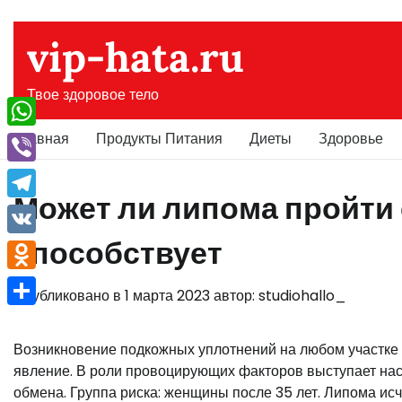
Перейти
к
vip-hata.ru
содержимому
Твое здоровое тело
Главная
Продукты Питания
Диеты
Здоровье
WhatsApp
Viber
Может ли липома пройти 
Telegram
способствует
VK
Odnoklassniki
Опубликовано в
1 марта 2023
автор:
studiohallo_
Отправить
Возникновение подкожных уплотнений на любом участке те
явление. В роли провоцирующих факторов выступает на
обмена. Группа риска: женщины после 35 лет. Липома ис