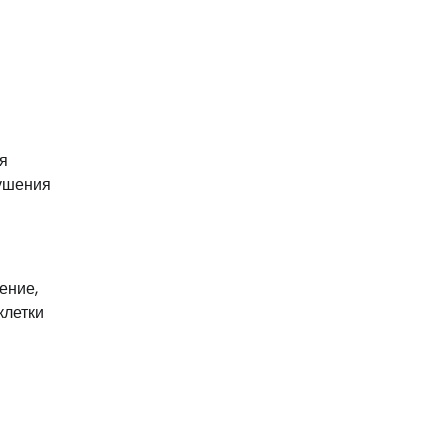
я
рушения
ение,
клетки