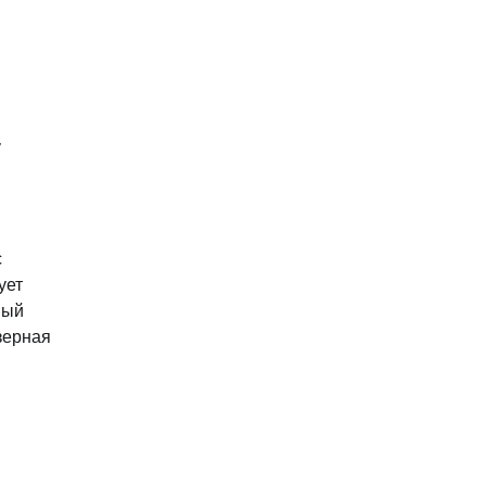
у
с
ует
ный
зерная