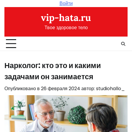
Перейти
Войти
к
vip-hata.ru
содержимому
Твое здоровое тело
Нарколог: кто это и какими
задачами он занимается
Опубликовано в
26 февраля 2024
автор:
studiohallo_