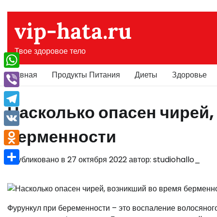
Перейти
к
vip-hata.ru
содержимому
Твое здоровое тело
Главная
Продукты Питания
Диеты
Здоровье
WhatsApp
Viber
Насколько опасен чирей,
Telegram
берменности
VK
Odnoklassniki
Опубликовано в
27 октября 2022
автор:
studiohallo_
Отправить
Фурункул при беременности – это воспаление волосяного