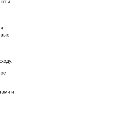
ают и
я.
евые
сходу.
ное
тами и