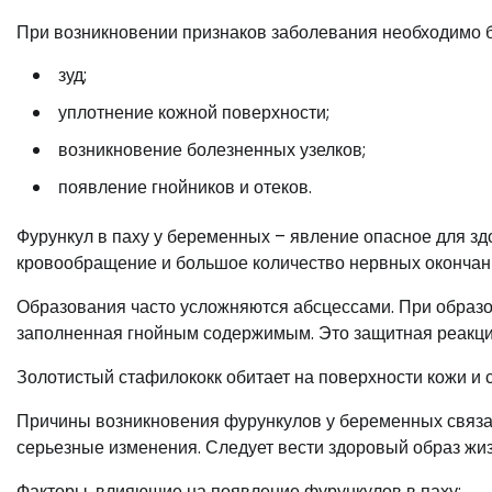
При возникновении признаков заболевания необходимо б
зуд;
уплотнение кожной поверхности;
возникновение болезненных узелков;
появление гнойников и отеков.
Фурункул в паху у беременных – явление опасное для здо
кровообращение и большое количество нервных окончани
Образования часто усложняются абсцессами. При образо
заполненная гнойным содержимым. Это защитная реакция 
Золотистый стафилококк обитает на поверхности кожи и с
Причины возникновения фурункулов у беременных связа
серьезные изменения. Следует вести здоровый образ жи
Факторы, влияющие на появление фурункулов в паху: