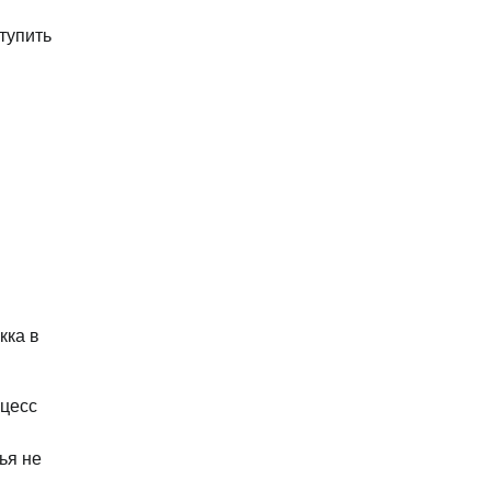
тупить
кка в
сцесс
ья не