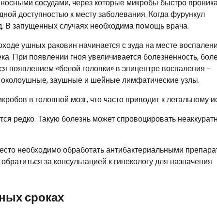
носными сосудами, через которые микробы быстро проник
дной доступностью к месту заболевания. Когда фурункул
д. В запущенных случаях необходима помощь врача.
ходе ушных раковин начинается с зуда на месте воспалени
ка. При появлении гноя увеличивается болезненность, бол
тся появлением «белой головки» в эпицентре воспаления –
 околоушные, заушные и шейные лимфатические узлы.
обов в головной мозг, что часто приводит к летальному и
тся редко. Такую болезнь может спровоцировать неаккурат
место необходимо обработать антибактериальными препара
обратиться за консультацией к гинекологу для назначения
зных сроках