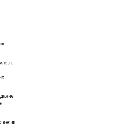
их
улез с
ях
адание
е
о велик