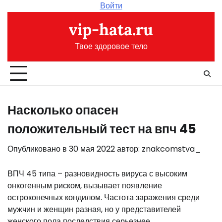
Перейти
Войти
к
vip-hata.ru
содержимому
Твое здоровое тело
Насколько опасен
положительный тест на впч 45
Опубликовано в
30 мая 2022
автор:
znakcomstva_
ВПЧ 45 типа – разновидность вируса с высоким
онкогенным риском, вызывает появление
остроконечных кондилом. Частота заражения среди
мужчин и женщин разная, но у представителей
женского пола последствия серьезнее.