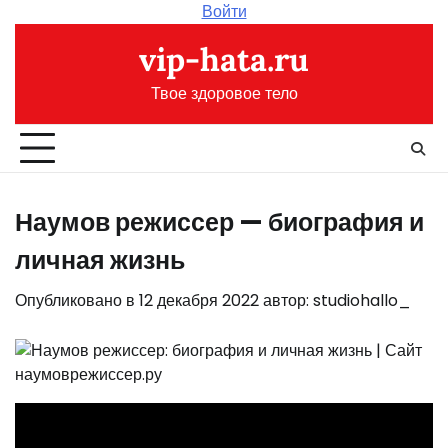
Перейти
Войти
к
vip-hata.ru
содержимому
Твое здоровое тело
Наумов режиссер — биография и
личная жизнь
Опубликовано в
12 декабря 2022
автор:
studiohallo_