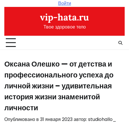
Перейти
Войти
к
vip-hata.ru
содержимому
Твое здоровое тело
Оксана Олешко — от детства и
профессионального успеха до
личной жизни – удивительная
история жизни знаменитой
личности
Опубликовано в
31 января 2023
автор:
studiohallo_