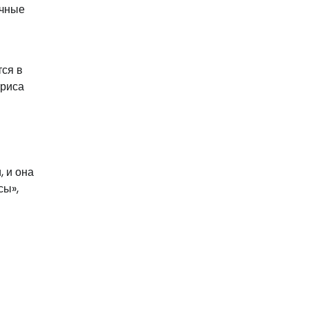
ичные
тся в
триса
, и она
сы»,