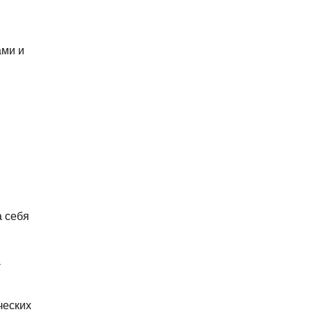
ами и
а себя
а
ческих