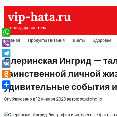
Перейти
к
vip-hata.ru
содержимому
Твое здоровое тело
Главная
Продукты Питания
Диеты
Здоровье
WhatsApp
Viber
Олеринская Ингрид — тал
Telegram
таинственной личной жиз
VK
Odnoklassniki
удивительные события и
Отправить
Опубликовано в
12 января 2023
автор:
studiohallo_