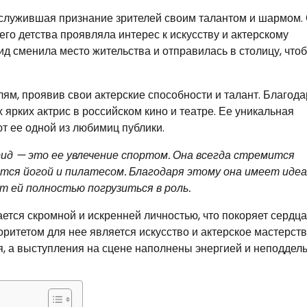
аслужившая признание зрителей своим талантом и шармом.
его детства проявляла интерес к искусству и актерскому
ид сменила место жительства и отправилась в столицу, что
м, проявив свои актерские способности и талант. Благода
 ярких актрис в российском кино и театре. Ее уникальная
т ее одной из любимиц публики.
ид — это ее увлечение спортом. Она всегда стремится
тся йогой и пилатесом. Благодаря этому она имеет иде
ет ей полностью погрузиться в роль.
ется скромной и искренней личностью, что покоряет сердца
оритетом для нее является искусство и актерское мастерств
я, а выступления на сцене наполнены энергией и неподде