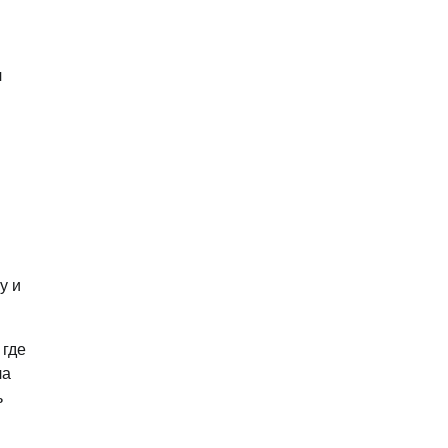
я
у и
 где
ла
ь