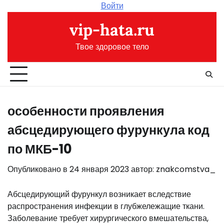
Перейти
Войти
к
vip-hata.ru
содержимому
Твое здоровое тело
особенности проявления
абсцедирующего фурункула код
по МКБ-10
Опубликовано в
24 января 2023
автор:
znakcomstva_
Абсцедирующий фурункул возникает вследствие
распространения инфекции в глубжележащие ткани.
Заболевание требует хирургического вмешательства,