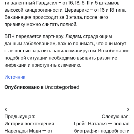
ти валентный Гардасил – от 16, 18, 6, 11 и 5 штаммов
высокой канцерогенности. Церварикс – от 16 и 18 типа.
Вакцинация происходит за 3 этапа, после чего
прививку можно считать полной.
ВПЧ передается партнеру. Людям, страдающим
данным заболеванием, важно понимать, что они могут
с легкостью заразить папилломавирусом. Во избежание
подобной ситуации необходимо выявить развитие
инфекции и приступить к лечению.
Источник
Опубликовано в
Uncategorised
Навигация
Предыдущая:
Следующая:
по
История восхождения
Грейс Наталья — полная
записям
Нарендры Моди — от
биография, подробности