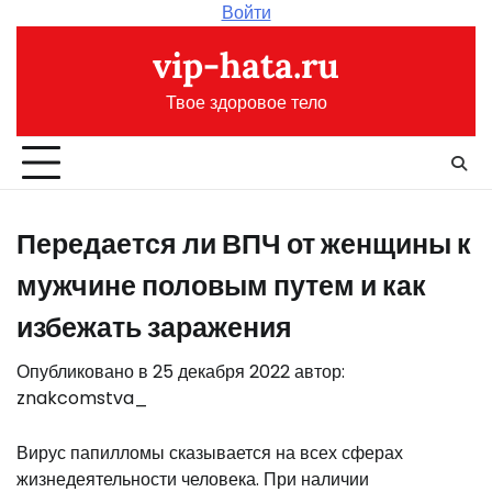
Перейти
Войти
к
vip-hata.ru
содержимому
Твое здоровое тело
Передается ли ВПЧ от женщины к
мужчине половым путем и как
избежать заражения
Опубликовано в
25 декабря 2022
автор:
znakcomstva_
Вирус папилломы сказывается на всех сферах
жизнедеятельности человека. При наличии