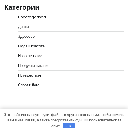
Категории
Uncategorised
Диеты
Здоровье
Мода и красота
Новости плюс
Продукты питания
Путешествия
Спорт и йога
Этот сайт использует куки-файлы и другие технологии, чтобы помочь
Copyright © 2026
vip-hata.ru
Тема News Bank от
вам в навигации, а также предоставить лучший пользовательский
Adore Themes
.
опыт.
OK