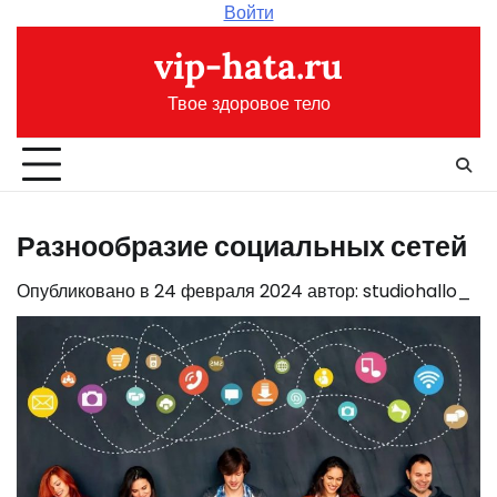
Перейти
Войти
к
vip-hata.ru
содержимому
Твое здоровое тело
Разнообразие социальных сетей
Опубликовано в
24 февраля 2024
автор:
studiohallo_