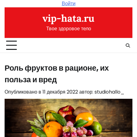
Перейти
Войти
к
vip-hata.ru
содержимому
Твое здоровое тело
Роль фруктов в рационе, их
польза и вред
Опубликовано в
11 декабря 2022
автор:
studiohallo_