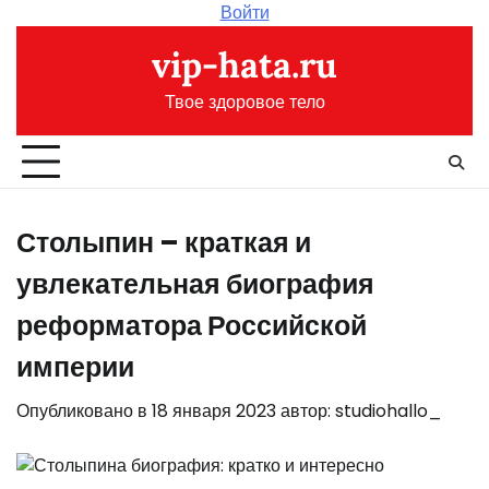
Перейти
Войти
к
vip-hata.ru
содержимому
Твое здоровое тело
Столыпин – краткая и
увлекательная биография
реформатора Российской
империи
Опубликовано в
18 января 2023
автор:
studiohallo_