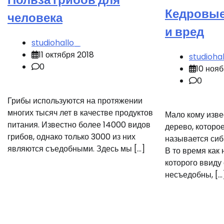
Кедровые
человека
и вред
studiohallo_
11 октября 2018
studioha
0
10 нояб
0
Грибы используются на протяжении
многих тысяч лет в качестве продуктов
Мало кому изве
питания. Известно более 14000 видов
дерево, которо
грибов, однако только 3000 из них
называется сиб
являются съедобными. Здесь мы […]
В то время как
которого ввиду
несъедобны, […