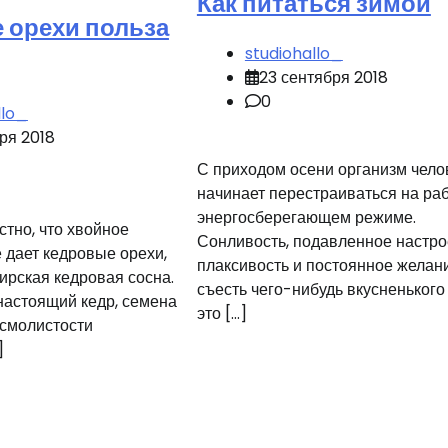
Как питаться зимой
 орехи польза
studiohallo_
23 сентября 2018
0
llo_
ря 2018
С приходом осени организм чело
начинает перестраиваться на раб
энергосберегающем режиме.
стно, что хвойное
Сонливость, подавленное настро
е дает кедровые орехи,
плаксивость и постоянное желан
ирская кедровая сосна.
съесть чего-нибудь вкусненького
 настоящий кедр, семена
это […]
 смолистости
]