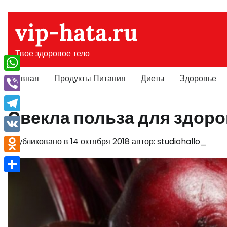
Перейти
к
vip-hata.ru
содержимому
Твое здоровое тело
Главная
Продукты Питания
Диеты
Здоровье
WhatsApp
Viber
Свекла польза для здор
Telegram
VK
Опубликовано в
14 октября 2018
автор:
studiohallo_
Odnoklassniki
Отправить