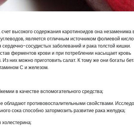
а счет высокого содержания каротиноидов она незаменима 
 углеводов, является отличным источником фолиевой кисло
 сердечно-сосудистых заболеваний и рака толстой кишки.
остав ферментов крови и при потреблении насыщает кровь
Из них можно приготовить салат. К тому же они богаты бет
тамином С и железом.
кемии в качестве вспомогательного средства;
рые обладают противовоспалительными свойствами. Исслед
ного сока способно затормозить развитие рака желудка;
 холестерина;