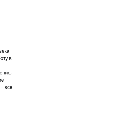
века
оту в
ение,
ие
 – все