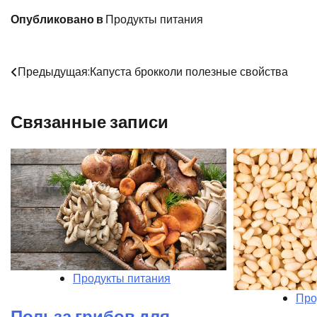
Опубликовано в
Продукты питания
Навигация
Предыдущая:
Капуста брокколи полезные свойства
по
Связанные записи
записям
Продукты питания
Про
Польза грибов для