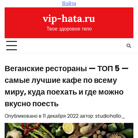
Перейти
Войти
к
vip-hata.ru
содержимому
Твое здоровое тело
Веганские рестораны — ТОП 5 —
самые лучшие кафе по всему
миру, куда поехать и где можно
вкусно поесть
Опубликовано в
11 декабря 2022
автор:
studiohallo_