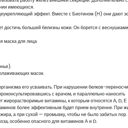
ализовать работу желез внешней секреции. Дополнительно 
ении имеющихся.
щеукрепляющий эффект. Вместе с Биотином (Н) они дают 
ет достичь большей белизны кожи. Он борется с веснушками
я маска для лица
нье).
олаживающих масок.
организма его усваивать. При нарушении белков-переносч
проконсультировавшись с врачом, и параллельно наносить
жирорастворимые витамины, к которым относятся А, D, Е 
итаминов более эффективным будет прием внутренне. При ж
жира, а при сухой — промывку, чтобы не было забитых пор.
за, особенно опасного для витаминов А и D.