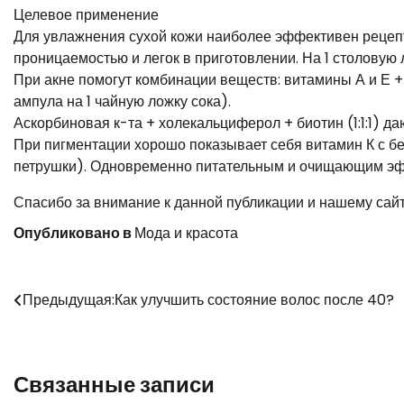
Целевое применение
Для увлажнения сухой кожи наиболее эффективен рецепт
проницаемостью и легок в приготовлении. На 1 столовую 
При акне помогут комбинации веществ: витамины А и Е + 
ампула на 1 чайную ложку сока).
Аскорбиновая к-та + холекальциферол + биотин (1:1:1)
При пигментации хорошо показывает себя витамин К с б
петрушки). Одновременно питательным и очищающим эф
Спасибо за внимание к данной публикации и нашему сайту
Опубликовано в
Мода и красота
Навигация
Предыдущая:
Как улучшить состояние волос после 40?
по
записям
Связанные записи