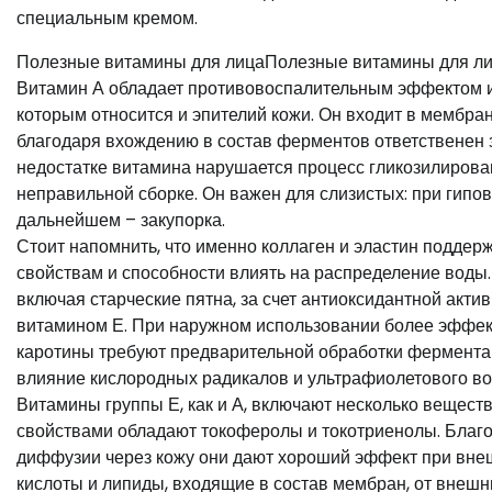
специальным кремом.
Полезные витамины для лицаПолезные витамины для л
Витамин А обладает противовоспалительным эффектом и 
которым относится и эпителий кожи. Он входит в мембран
благодаря вхождению в состав ферментов ответственен з
недостатке витамина нарушается процесс гликозилирован
неправильной сборке. Он важен для слизистых: при гипо
дальнейшем – закупорка.
Стоит напомнить, что именно коллаген и эластин поддер
свойствам и способности влиять на распределение воды
включая старческие пятна, за счет антиоксидантной акти
витамином Е. При наружном использовании более эффект
каротины требуют предварительной обработки фермента
влияние кислородных радикалов и ультрафиолетового во
Витамины группы Е, как и А, включают несколько веще
свойствами обладают токоферолы и токотриенолы. Благо
диффузии через кожу они дают хороший эффект при в
кислоты и липиды, входящие в состав мембран, от внешн