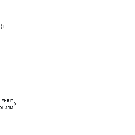
(1
 «нет»
ениям