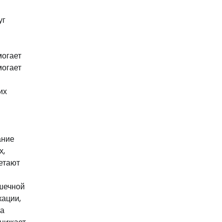
уг
могает
могает
их
ание
х,
ретают
ишечной
кации,
на