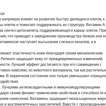
ица
напрямую влияет на развитие быстро делящихся клеток, к
ы клеток и помогает поддерживать их структуру. Витамин А
а синтез цитоскелета, поддерживающего каркас клеток. Пр
ия, что приводит к замедлению производства белков или и
витаминозе наступает высыхание слезных каналов, а в
живают эластичность кожи благодаря своим механическим
. Ретинол защищает кожу от преждевременных изменений,
вности. Лучший эффект достигается при его совмещении с
ивен комплекс из животного материала, так как раститель
ми. В первичном состоянии они только уменьшают отрицат
здействия.
ств. Лучшими антиоксидантными и иммуномодулирующими
даря своим физико-химическим свойствам и способности к
нешнем нанесении. Витамины защищают ненасыщенные жир
их и внутриклеточных окислителей. Вместе с производными