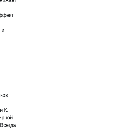
снижает
эффект
 и
иков
и К,
ирной
 Всегда