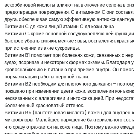
аскорбиновой кислоты влияют на включение селена в эн
предотвращая повреждения. С витамином С они составля
друга, обеспечивая самую эффективную антиоксидантную
Витамин С дл кожи лицаВитамин С дл кожи лица
Витамин С, кроме основной сосудоукрепляющей функции
быстрее убрать синяки, мелкие язвы, воспаления, красн
при истечении из акне сукровицы.
Витамин В1 помогает при болезнях кожи, связанных с не
зудах, псориазе и некоторых формах экземы. Благодаря 
кровоснабжению и питанию при приеме внутрь. Он помог
нормализации работы нервной ткани.
Витамин В2 необходим для клеточного дыхания – поэтом
показано при изменении цвета кожи, воспалении конъюн
несвязанных с аллергиями и интоксикацией. При недостат
болезненный красноватый оттенок.
Витамин В5 (пантотеновая кислота) важен для внутренн
микрофлоры. Малейшее нарушение бактериального соста
что сразу отражается на коже лица. Поэтому важно ежед