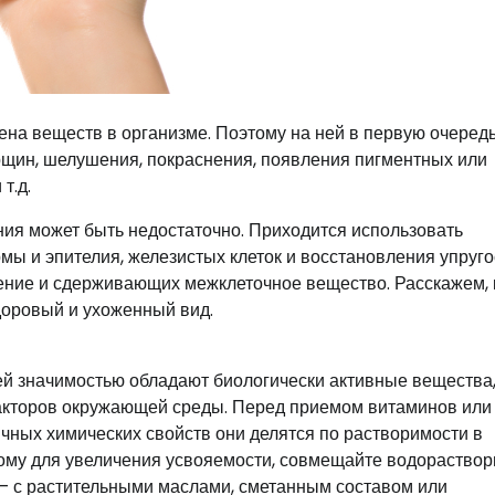
на веществ в организме. Поэтому на ней в первую очеред
щин, шелушения, покраснения, появления пигментных или
т.д.
ния может быть недостаточно. Приходится использовать
мы и эпителия, железистых клеток и восстановления упруго
ение и сдерживающих межклеточное вещество. Расскажем, 
доровый и ухоженный вид.
ей значимостью обладают биологически активные вещества
акторов окружающей среды. Перед приемом витаминов или
ичных химических свойств они делятся по растворимости в
ому для увеличения усвояемости, совмещайте водораство
 – с растительными маслами, сметанным составом или