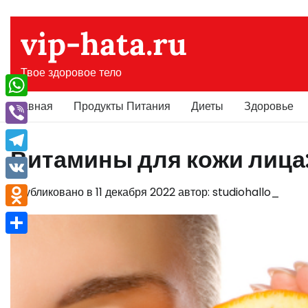
Перейти
к
vip-hata.ru
содержимому
Твое здоровое тело
Главная
Продукты Питания
Диеты
Здоровье
WhatsApp
Viber
Витамины для кожи лица: 
Telegram
VK
Опубликовано в
11 декабря 2022
автор:
studiohallo_
Odnoklassniki
Отправить