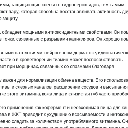
зимы, защищающие клетки от гидропероксидов, тем самым
ют пару, которая способна восстанавливать активность др
 защиту.
, обладает мощными антиоксидантными свойствами. Он по
ые точки, связанные с разрывами капилляров. Он хорошо по
рвными патологиями: нейрогенном дерматозе, идиопатическ
участию в кроветворении тиамин может поспособствовать
ает при морщинах, связанных со спазмами благодаря
у важен для нормализации обмена веществ. Его использов
ктивы и слезных каналов, расширении сосудов и высыпания
ке этого витамина, кожа лица и слизистая губ часто приоб
его применения как кофермент и необходимая пища для к
ва в ЖКТ приводит к ухудшению всасываемости и интокси
невно следить за количеством употребляемого витамина. О