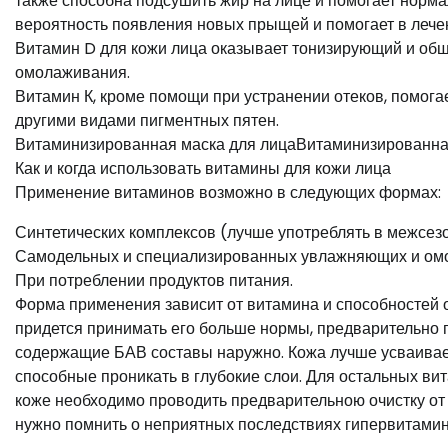
также способна подсушить жир на лице и помогает норм
вероятность появления новых прыщей и помогает в леч
Витамин D для кожи лица оказывает тонизирующий и об
омолаживания.
Витамин К, кроме помощи при устранении отеков, помога
другими видами пигментных пятен.
Витаминизированная маска для лицаВитаминизированна
Как и когда использовать витамины для кожи лица
Применение витаминов возможно в следующих формах:
Синтетических комплексов (лучше употреблять в межсезо
Самодельных и специализированных увлажняющих и ом
При потреблении продуктов питания.
Форма применения зависит от витамина и способностей 
придется принимать его больше нормы, предварительно 
содержащие БАВ составы наружно. Кожа лучше усваивает 
способные проникать в глубокие слои. Для остальных в
коже необходимо проводить предварительною очистку от 
нужно помнить о неприятных последствиях гипервитамино