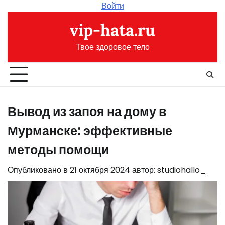
Перейти
Войти
к
vip-hata.ru
содержимому
Твое здоровое тело
Вывод из запоя на дому в
Мурманске: эффективные
методы помощи
Опубликовано в
21 октября 2024
автор:
studiohallo_