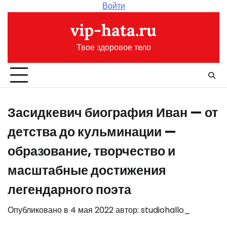
Перейти
Войти
к
vip-hata.ru
содержимому
Твое здоровое тело
Засидкевич биография Иван — от
детства до кульминации —
образование, творчество и
масштабные достижения
легендарного поэта
Опубликовано в
4 мая 2022
автор:
studiohallo_