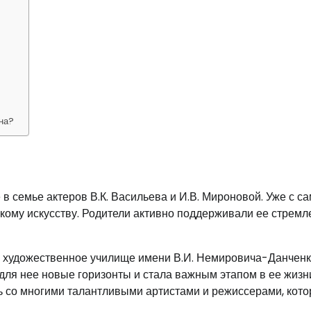
яна?
в семье актеров В.К. Васильева и И.В. Мироновой. Уже с с
скому искусству. Родители активно поддерживали ее стремл
 художественное училище имени В.И. Немировича-Данченко
 для нее новые горизонты и стала важным этапом в ее жизн
сь со многими талантливыми артистами и режиссерами, кот