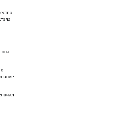
жество
стала
ы она
 к
изнание
енциал