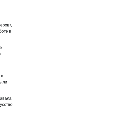
еров»,
боте в
е
а
 в
были
давала
кусство