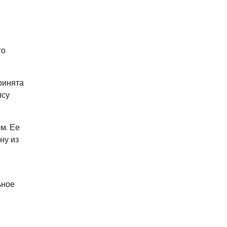
го
ринята
ису
м. Ее
ну из
ьное