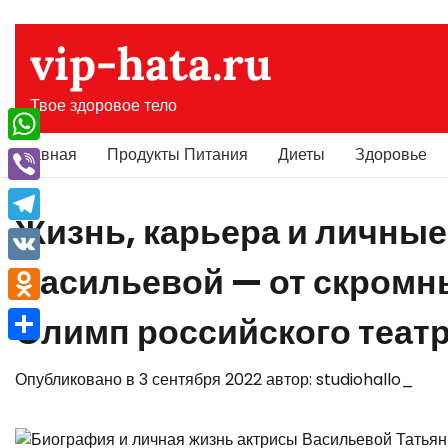
Перейти
к
vip-hata.ru
содержимому
Твое здоровое тело
Главная
Продукты Питания
Диеты
Здоровье
WhatsApp
Viber
Жизнь, карьера и личные
Telegram
Васильевой — от скромны
VK
Odnoklassniki
Олимп российского театр
Отправить
Опубликовано в
3 сентября 2022
автор:
studiohallo_