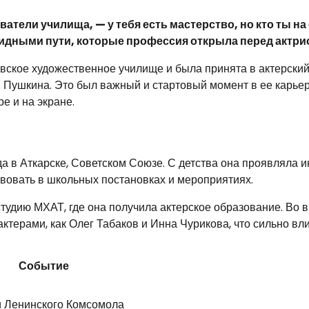
атели училища, — у тебя есть мастерство, но кто ты н
евидными пути, которые профессия открыла перед актри
вское художественное училище и была принята в актерски
. Пушкина. Это был важный и стартовый момент в ее карьер
е и на экране.
а в Аткарске, Советском Союзе. С детства она проявляла и
ствовать в школьных постановках и мероприятиях.
тудию МХАТ, где она получила актерское образование. Во 
актерами, как Олег Табаков и Инна Чурикова, что сильно вл
Событие
и Ленинского Комсомола