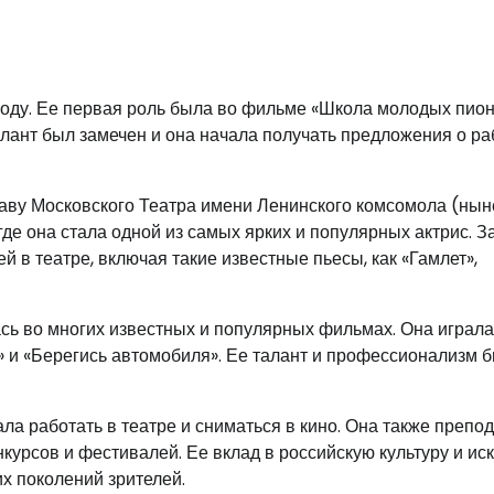
году. Ее первая роль была во фильме «Школа молодых пион
талант был замечен и она начала получать предложения о ра
таву Московского Театра имени Ленинского комсомола (нын
где она стала одной из самых ярких и популярных актрис. З
в театре, включая такие известные пьесы, как «Гамлет»,
сь во многих известных и популярных фильмах. Она играла
а» и «Берегись автомобиля». Ее талант и профессионализм 
а работать в театре и сниматься в кино. Она также препо
урсов и фестивалей. Ее вклад в российскую культуру и ис
х поколений зрителей.