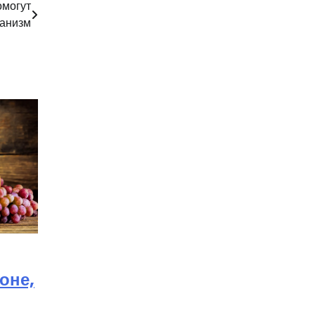
омогут
ганизм
оне,