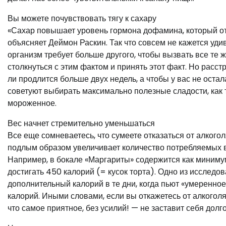
Вы можете почувствовать тягу к сахару
«Сахар повышает уровень гормона дофамина, который отв
объясняет Деймон Раскин. Так что совсем не кажется уди
организм требует больше другого, чтобы вызвать все те 
столкнуться с этим фактом и принять этот факт. Но расст
ли продлится больше двух недель, а чтобы у вас не оста
советуют выбирать максимально полезные сладости, как 
мороженное.
Вес начнет стремительно уменьшаться
Все еще сомневаетесь, что сумеете отказаться от алкого
подлым образом увеличивает количество потребляемых вам
Например, в бокале «Маргариты» содержится как минимум
достигать 450 калорий (= кусок торта). Одно из исслед
дополнительный калорий в те дни, когда пьют «умеренно
калорий. Иными словами, если вы откажетесь от алкоголя 
что самое приятное, без усилий! — не заставит себя долго