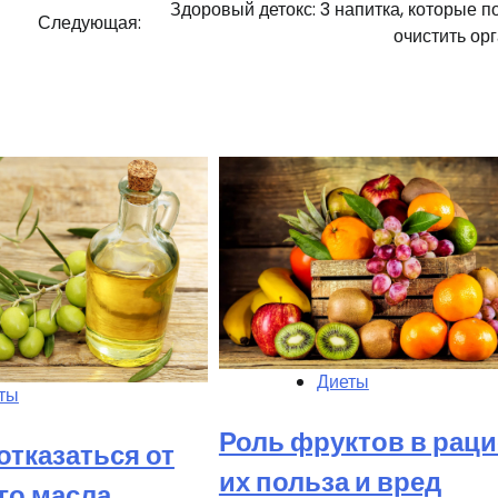
Здоровый детокс: 3 напитка, которые п
Следующая:
очистить ор
Диеты
ты
Роль фруктов в раци
отказаться от
их польза и вред
го масла