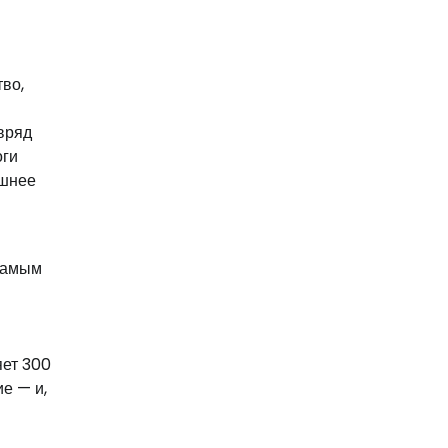
тво,
 вряд
оги
ашнее
 самым
яет 300
е — и,