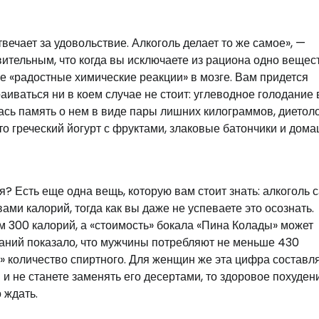
ечает за удовольствие. Алкоголь делает то же самое», —
вительным, что когда вы исключаете из рациона одно вещес
же «радостные химические реакции» в мозге. Вам придется
раиваться ни в коем случае не стоит: углеводное голодание
лась память о нем в виде пары лишних килограммов, диетол
то греческий йогурт с фруктами, злаковые батончики и дом
ля? Есть еще одна вещь, которую вам стоит знать: алкоголь
и калорий, тогда как вы даже не успеваете это осознать.
 300 калорий, а «стоимость» бокала «Пина Колады» может
ований показало, что мужчины потребляют не меньше 430
е» количество спиртного. Для женщин же эта цифра составл
и не станете заменять его десертами, то здоровое похудени
 ждать.