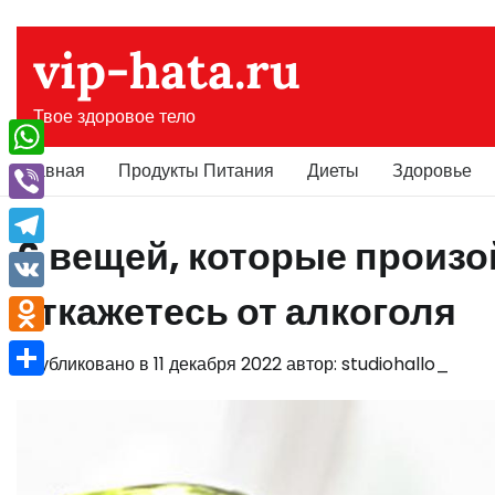
Перейти
к
vip-hata.ru
содержимому
Твое здоровое тело
Главная
Продукты Питания
Диеты
Здоровье
WhatsApp
Viber
6 вещей, которые произой
Telegram
откажетесь от алкоголя
VK
Odnoklassniki
Опубликовано в
11 декабря 2022
автор:
studiohallo_
Отправить