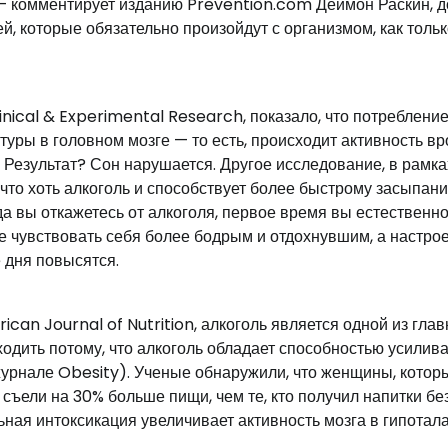
— комментирует изданию Prevention.com Деймон Раскин, д
, которые обязательно произойдут с организмом, как толь
nical & Experimental Research, показало, что потреблени
уры в головном мозге — то есть, происходит активность вр
и. Результат? Сон нарушается. Другое исследование, в рамка
что хоть алкоголь и способствует более быстрому засыпани
гда вы откажетесь от алкоголя, первое время вы естественн
те чувствовать себя более бодрым и отдохнувшим, а настро
 дня повысятся.
can Journal of Nutrition, алкоголь является одной из гла
одить потому, что алкоголь обладает способностью усилива
журнале Obesity). Ученые обнаружили, что женщины, котор
 съели на 30% больше пищи, чем те, кто получил напитки бе
ьная интоксикация увеличивает активность мозга в гипотал