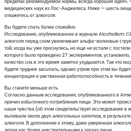
пределах рекомендуемой нормы, всегда хорошая идея», 
медицинских наук из Лос-Анджелеса. Ниже — шесть вещей
откажетесь от алкоголя.
Вы будете спать более спокойно
Исследование, опубликованное в журнале Alcoholism: Cli
алкоголя перед сном увеличивает альфа-волновые структ
той, когда вы уже проснулись, но еще не встали с постел
которого было проведено 27 экспериментов, установило, 
качество сна в это время заметно ухудшается. Так что ко
будете труднее засыпать, однако утром при этом вы буде
концентрация и умственная работоспособность в течение
Вы станете меньше есть
Согласно данным исследования, опубликованного в Ameri
причин избыточного потребления пищи. Это может происх
наши чувства (об этом свидетельствует исследование в 
выпивали около двух алкогольных напитков, в результате
алкоголя. В дополнение к этому, даже умеренная алкогол
делая нас более чувствительными к запаху пищи.