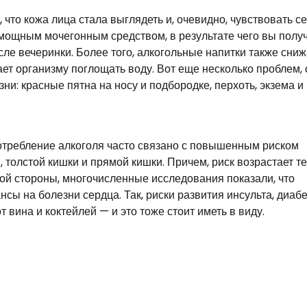
, что кожа лица стала выглядеть и, очевидно, чувствовать с
я мощным мочегонным средством, в результате чего вы полу
ле вечеринки. Более того, алкогольные напитки также сни
ет организму поглощать воду. Вот еще несколько проблем, 
и: красные пятна на носу и подбородке, перхоть, экзема и
отребление алкоголя часто связано с повышенным риском
, толстой кишки и прямой кишки. Причем, риск возрастает т
гой стороны, многочисленные исследования показали, что
ы на болезни сердца. Так, риски развития инсульта, диабе
 вина и коктейлей — и это тоже стоит иметь в виду.