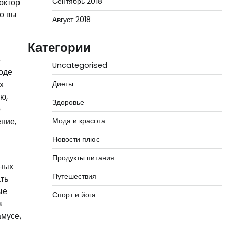
Сентябрь 2018
октор
ко вы
Август 2018
Категории
е
Uncategorised
оде
Диеты
х
ю,
Здоровье
о
Мода и красота
ение,
Новости плюс
Продукты питания
вных
Путешествия
ть
ые
Спорт и йога
з
амусе,