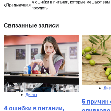
Навигация
4 ошибки в питании, которые мешают вам
Предыдущая:
похудеть
по
записям
Связанные записи
Дие
Диеты
5 причин 
4 ошибки в питании,
оливково