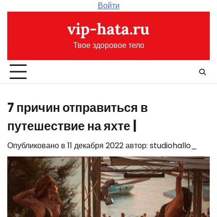
Перейти
Войти
к
vip-hata.ru
содержимому
Твое здоровое тело
7 причин отправиться в
путешествие на яхте |
Опубликовано в
11 декабря 2022
автор:
studiohallo_