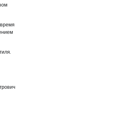
вом
 время
жением
тиля.
етрович