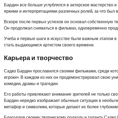
Бардин все больше углублялся в актерское мастерство и
яркими и интерпретациями различных ролей, за что был 
Вскоре после первых успехов он основал собственную т
Он продолжал сниматься в фильмах, одновременно продв
Учеба и первые шаги в искусстве были важным этапом в 
стать выдающимся артистом своего времени.
Карьера и творчество
Садко Бардин прославился своими фильмами, среди кот
игроки». В каждом из них он продемонстрировал свою у
комедии, драмы и трагедии.
Его работы привлекают внимание зрителей не только сво
Бардин нередко изображает обычные ситуации в необычно
метафор и символики, которые делают их более глубоким
Благодаря своему творческому подходу и таланту Садко