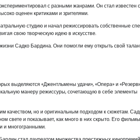
 экспериментировал с разными жанрами. Он стал известен 
высоко оценен критиками и зрителями.
еатральную студию и начал режиссировать собственные спе
игая свою творческую идею в искусстве.
жизни Садко Бардина. Они помогли ему открыть свой талан
орых выделяются «Джентльмены удачи», «Опера» и «Резерв
никальную манеру режиссуры, сочетающую в себе элементы
им качеством, но и оригинальным подходом к сюжетам. Сад
м свете и показывает, как много в них скрыто. Его фильм
и и многогранными.
 Бардин стал лауреатом множества престижных кинопремий