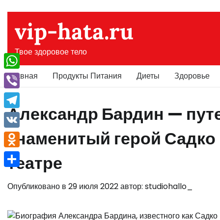
Перейти
к
vip-hata.ru
содержимому
Твое здоровое тело
Главная
Продукты Питания
Диеты
Здоровье
WhatsApp
Viber
Александр Бардин — пут
Telegram
знаменитый герой Садко 
VK
Odnoklassniki
театре
Отправить
Опубликовано в
29 июля 2022
автор:
studiohallo_