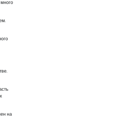
 много
ем.
ного
тве.
асть
х
шен на