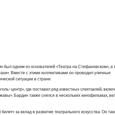
Он был одним из основателей «Театра на Стефановском», а 
ахи». Вместе с этими коллективами он проводил уличные
ческой ситуации в стране.
оголь-центр», где поставил ряд известных спектаклей, вклю
джавы». Бардин также снялся в нескольких кинофильмах, вк
билет» за вклад в развитие театрального искусства. Он та