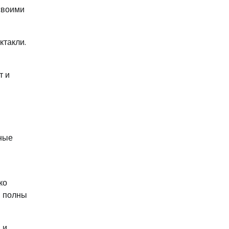
своими
ктакли.
т и
ные
ко
ы полны
 и