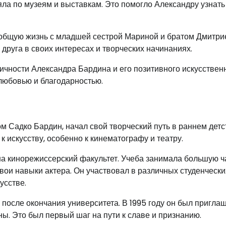
ляла по музеям и выставкам. Это помогло Александру узнать
 общую жизнь с младшей сестрой Мариной и братом Дмитри
друга в своих интересах и творческих начинаниях.
ичности Александра Бардина и его позитивного искусствен
 любовью и благодарностью.
 Садко Бардин, начал свой творческий путь в раннем детс
 искусству, особенно к кинематографу и театру.
на кинорежиссерский факультет. Учеба занимала большую ч
свои навыки актера. Он участвовал в различных студенчески
усстве.
осле окончания университета. В 1995 году он был пригла
ы. Это был первый шаг на пути к славе и признанию.