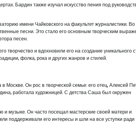
ертах. Бардин также изучал искусство пения под руководст
ваторию имени Чайковского на факультет журналистики. Во
ственные песни. Это стало его основным творческим выра
втора песен.
го творчество и вдохновили его на создание уникального с
адиции, фолка, рока и других жанров и стилей.
в Москве. Он рос в творческой семье: его отец, Алексей П
дина, работала художницей. С детства Саша был окружен
ю и музыке. Он часто посещал мастерские своей матери и
ели поддерживали его интересы и шли на все уступки ради