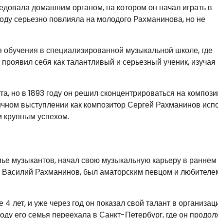
ведовала домашним органом, на котором он начал играть в
 году серьезно повлияла на молодого Рахманинова, но не
ля обучения в специализированной музыкальной школе, где
 проявил себя как талантливый и серьезный ученик, изучая
а, но в 1893 году он решил сконцентрироваться на компози
личном выступлении как композитор Сергей Рахманинов исп
м крупным успехом.
мье музыкантов, начал свою музыкальную карьеру в раннем
ец, Василий Рахманинов, был аматорским певцом и любителе
4 лет, и уже через год он показал свой талант в организац
оду его семья переехала в Санкт-Петербург, где он продо