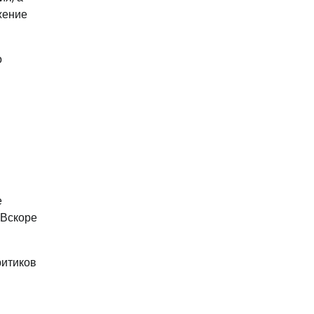
жение
о
е
 Вскоре
ритиков