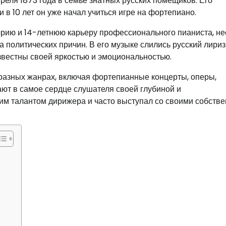
реля 1873 года в семье знатных русских помещиков. Его
 в 10 лет он уже начал учиться игре на фортепиано.
орию и 14-летнюю карьеру профессионального пианиста, н
за политических причин. В его музыке слились русский лириз
звестны своей яркостью и эмоциональностью.
разных жанрах, включая фортепианные концерты, оперы,
ют в самое сердце слушателя своей глубиной и
им талантом дирижера и часто выступал со своими собств