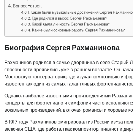
Вопрос-ответ:
Какие были музыкальные достижения Сергея Рахманин
Где родился и вырос Сергей Рахманинов?
Какой была личность Сергея Рахманинова?
Какие были основные работы Сергея Рахманинова?
Биография Сергея Рахманинова
Рахманинов родился в семье дворянина в селе Старый Лу
способности проявились уже в раннем возрасте. Он начал
Московскую консерваторию, где изучал композицию и форт
известен как один из самых талантливых фортепианистов
Однако, наиболее известными произведениями Рахманино
концерты для фортепиано и симфонии часто исполняются
вокальных произведений, включая романсы и хоровые к
В 1917 году Рахманинов эмигрировал из России из-за по
включая США, где работал как композитор, пианист и дир