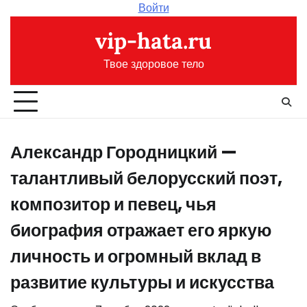
Перейти
Войти
к
vip-hata.ru
содержимому
Твое здоровое тело
Александр Городницкий —
талантливый белорусский поэт,
композитор и певец, чья
биография отражает его яркую
личность и огромный вклад в
развитие культуры и искусства