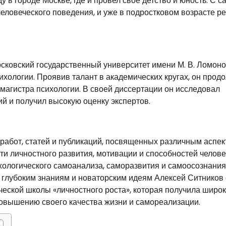
у в городе Москве, где и провел свое детство и юность. С с
человеческого поведения, и уже в подростковом возрасте р
сковский государственный университет имени М. В. Ломоно
сихологии. Проявив талант в академических кругах, он прод
 магистра психологии. В своей диссертации он исследовал
й и получил высокую оценку экспертов.
работ, статей и публикаций, посвященных различным аспе
ти личностного развития, мотивации и способностей челове
хологического самоанализа, саморазвития и самоосознания
 глубоким знаниям и новаторским идеям Алексей Ситников
ческой школы «личностного роста», которая получила широ
повышению своего качества жизни и самореализации.