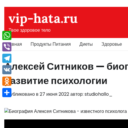
Перейти
к
vip-hata.ru
содержимому
Твое здоровое тело
Главная
Продукты Питания
Диеты
Здоровье
WhatsApp
Viber
Алексей Ситников — биог
Telegram
развитие психологии
VK
Odnoklassniki
Опубликовано в
27 июня 2022
автор:
studiohallo_
Отправить