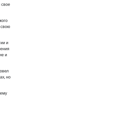
 свое
кого
 свою
гии и
чения
ие и
ровел
ах, но
оему