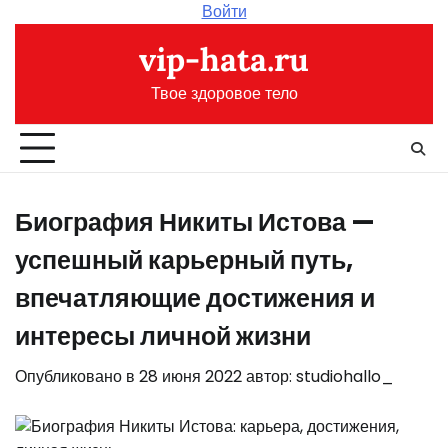
Перейти
Войти
к
vip-hata.ru
содержимому
Твое здоровое тело
Биография Никиты Истова —
успешный карьерный путь,
впечатляющие достижения и
интересы личной жизни
Опубликовано в
28 июня 2022
автор:
studiohallo_