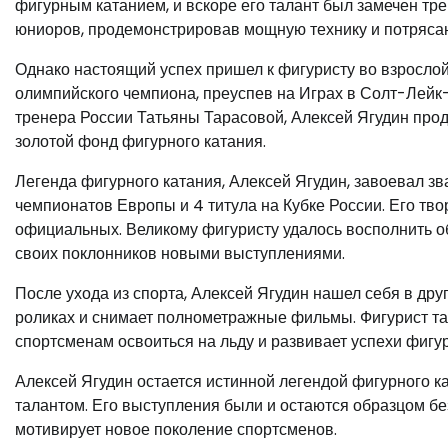
фигурным катанием, и вскоре его талант был замечен тре
юниоров, продемонстрировав мощную технику и потряса
Однако настоящий успех пришел к фигуристу во взрослой 
олимпийского чемпиона, преуспев на Играх в Солт-Лейк-
тренера России Татьяны Тарасовой, Алексей Ягудин пр
золотой фонд фигурного катания.
Легенда фигурного катания, Алексей Ягудин, завоевал зв
чемпионатов Европы и 4 титула на Кубке России. Его тво
официальных. Великому фигуристу удалось восполнить о
своих поклонников новыми выступлениями.
После ухода из спорта, Алексей Ягудин нашел себя в дру
роликах и снимает полнометражные фильмы. Фигурист т
спортсменам освоиться на льду и развивает успехи фигур
Алексей Ягудин остается истинной легендой фигурного ка
талантом. Его выступления были и остаются образцом без
мотивирует новое поколение спортсменов.