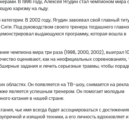
нерами. В 1996 году, Алексей Ягудин стал чемпионом мира 
ющую харизму на льду.
категории. В 2002 году, Ягудин завоевал свой главный тит
Сити. Под руководством своего тренера тогдашнего главно
одемонстрировал выдающуюся программу, которая вошла в
ание чемпиона мира три раза (1998, 2000, 2002), выиграл 1
рчество оценивают, как на неофициальных соревнованиях, 
бширные задания и лечить серьезные травмы, чтобы порад
гих областях. Он появляется на ТВ-шоу, снимается на рекл
акже является успешным тренером. Он помогает молодым
ного катания в нашей стране.
тания, чье имя всегда будет ассоциироваться с достижения
упречной и изящной техники, а его личность вдохновляет и