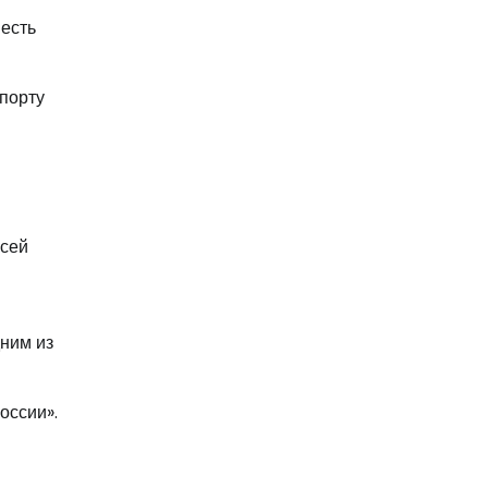
 есть
спорту
ксей
дним из
оссии».