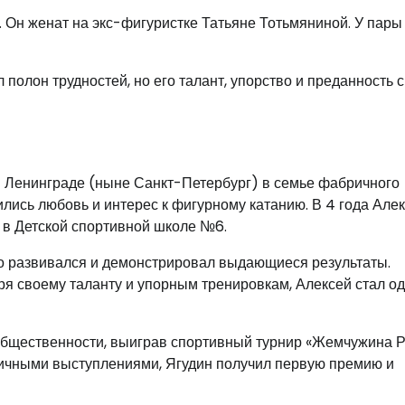
 Он женат на экс-фигуристке Татьяне Тотьмяниной. У пары
полон трудностей, но его талант, упорство и преданность 
 в Ленинграде (ныне Санкт-Петербург) в семье фабричного
дились любовь и интерес к фигурному катанию. В 4 года Але
 в Детской спортивной школе №6.
ро развивался и демонстрировал выдающиеся результаты.
ря своему таланту и упорным тренировкам, Алексей стал о
общественности, выиграв спортивный турнир «Жемчужина Р
чными выступлениями, Ягудин получил первую премию и