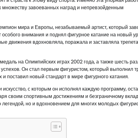
т и страсть к этому виду спорта. Именно эта упорная работ
 к множеству завоеванных наград и непревзойденным
емпион мира и Европы, незабываемый артист, который зав
ят особого внимания и поднял фигурное катание на новый у
ые движения вдохновляла, поражала и заставляла трепета
медаль на Олимпийских играх 2002 года, а также шесть ра
 успехов. Он стал первым фигуристом, который выполнил 
 и поставил новый стандарт в мире фигурного катания.
и искусство, с которым он исполнял каждую программу, ост
даря своим спортивным достижениям и безграничному вклад
ько легендой, но и вдохновением для многих молодых фигури