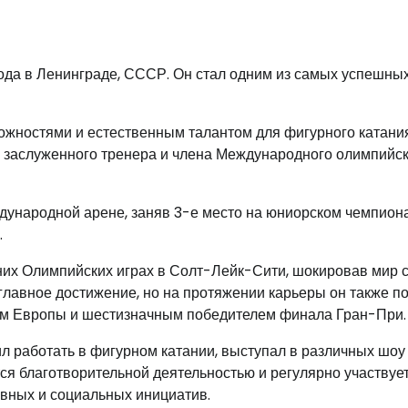
года в Ленинграде, СССР. Он стал одним из самых успешных
ожностями и естественным талантом для фигурного катания
м заслуженного тренера и члена Международного олимпийс
ждународной арене, заняв 3-е место на юниорском чемпион
.
них Олимпийских играх в Солт-Лейк-Сити, шокировав мир 
главное достижение, но на протяжении карьеры он также п
ом Европы и шестизначным победителем финала Гран-При.
 работать в фигурном катании, выступал в различных шоу 
ся благотворительной деятельностью и регулярно участвует
ивных и социальных инициатив.