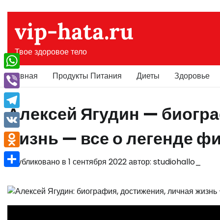
Перейти
к
vip-hata.ru
содержимому
Твое здоровое тело
Главная
Продукты Питания
Диеты
Здоровье
WhatsApp
Viber
Алексей Ягудин — биогра
Telegram
жизнь — все о легенде ф
VK
Odnoklassniki
Опубликовано в
1 сентября 2022
автор:
studiohallo_
Отправить