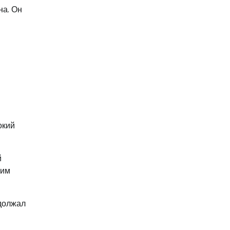
на. Он
окий
й
ким
одолжал