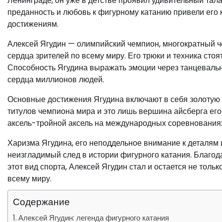
Ленинграде, он уже в детстве проявил удивительный талан
преданность и любовь к фигурному катанию привели его
достижениям.
Алексей Ягудин — олимпийский чемпион, многократный ч
сердца зрителей по всему миру. Его трюки и техника сто
Способность Ягудина выражать эмоции через танцевальн
сердца миллионов людей.
Основные достижения Ягудина включают в себя золотую 
титулов чемпиона мира и это лишь вершина айсберга его
аксель-тройной аксель на международных соревнованиях
Харизма Ягудина, его неподдельное внимание к деталям 
неизгладимый след в истории фигурного катания. Благо
этот вид спорта, Алексей Ягудин стал и остается не тол
всему миру.
Содержание
Алексей Ягудин: легенда фигурного катания