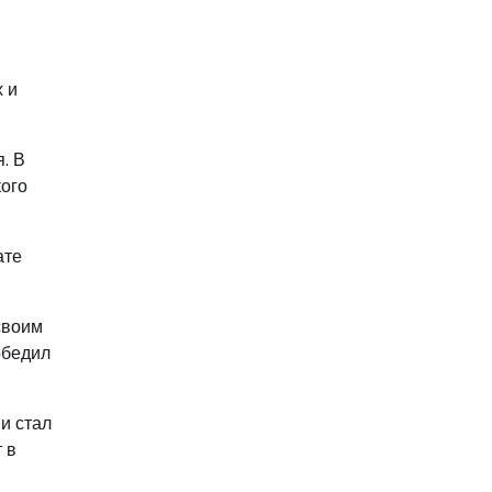
 и
. В
кого
ате
своим
обедил
и стал
 в