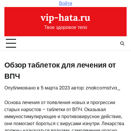
Перейти
Войти
к
vip-hata.ru
содержимому
Твое здоровое тело
Обзор таблеток для лечения от
ВПЧ
Опубликовано в
5 марта 2023
автор:
znakcomstva_
Основа лечения от появления новых и прогрессии
старых наростов – таблетки от ВПЧ. Оказывая
иммуностимулирующее и противовирусное действие,
они помогают бороться с вирусами изнутри. Лекарства
должны назначаться врачами, самолечение опасно.