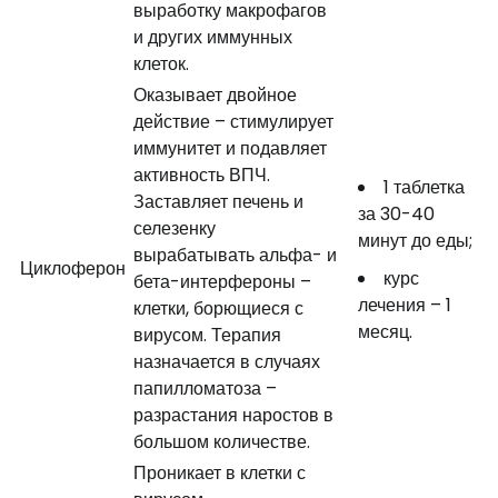
выработку макрофагов
и других иммунных
клеток.
Оказывает двойное
действие – стимулирует
иммунитет и подавляет
активность ВПЧ.
1 таблетка
Заставляет печень и
за 30-40
селезенку
минут до еды;
вырабатывать альфа- и
Циклоферон
курс
бета-интерфероны –
лечения – 1
клетки, борющиеся с
месяц.
вирусом. Терапия
назначается в случаях
папилломатоза –
разрастания наростов в
большом количестве.
Проникает в клетки с