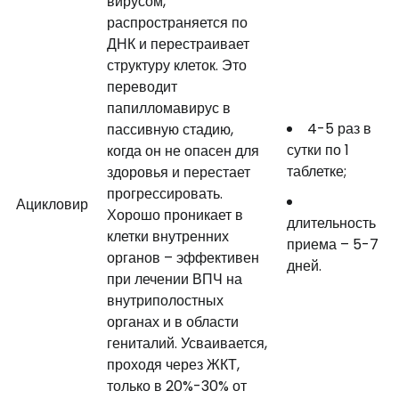
вирусом,
распространяется по
ДНК и перестраивает
структуру клеток. Это
переводит
папилломавирус в
4-5 раз в
пассивную стадию,
сутки по 1
когда он не опасен для
таблетке;
здоровья и перестает
прогрессировать.
Ацикловир
Хорошо проникает в
длительность
клетки внутренних
приема – 5-7
органов – эффективен
дней.
при лечении ВПЧ на
внутриполостных
органах и в области
гениталий. Усваивается,
проходя через ЖКТ,
только в 20%-30% от