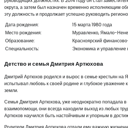
руководящих должностях. В 2014 году он стал заместит
округа, а затем был назначен временно исполняющим об
эту должность и продолжает успешно руководить регионо
Дата рождения:
15 марта 1980 года
Место рождения:
Муравленко, Ямало-Нене
Образование:
Красноярский финансово-
Специальность:
Экономика и управление 
Детство и семья Дмитрия Артюхова
Дмитрий Артюхов родился и вырос в семье крестьян на 
испытывал любовь к своей родине и глубокое уважение к
земли.
Семья Дмитрия Артюхова, уже неоднократно попадала в с
взаимопомощи, они всегда находили выход из любых тру
Артюхов научился быть настойчивым и упорным в достиж
Родители Дмитрия Артюхова отдали ему важную жизненну