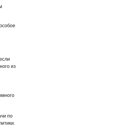
м
 особое
несли
ного из
омного
ачи по
литики.