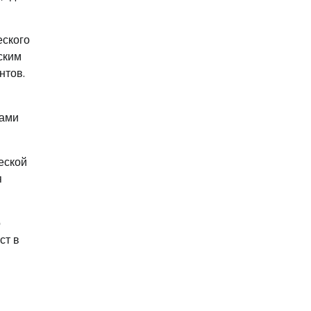
еского
ским
нтов.
сами
еской
я
о
ст в