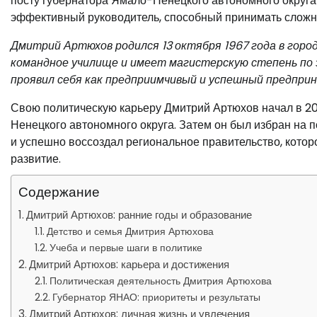
посту губернатора Ямало-Ненецкого автономного округа 
эффективный руководитель, способный принимать сложны
Дмитрий Артюхов родился 13 октября 1967 года в гор
командное училище и имеет магистерскую степень по э
проявил себя как предприимчивый и успешный предпри
Свою политическую карьеру Дмитрий Артюхов начал в 20
Ненецкого автономного округа. Затем он был избран на 
и успешно воссоздал региональное правительство, которо
развитие.
Содержание
Дмитрий Артюхов: ранние годы и образование
Детство и семья Дмитрия Артюхова
Учеба и первые шаги в политике
Дмитрий Артюхов: карьера и достижения
Политическая деятельность Дмитрия Артюхова
Губернатор ЯНАО: приоритеты и результаты
Дмитрий Артюхов: личная жизнь и увлечения