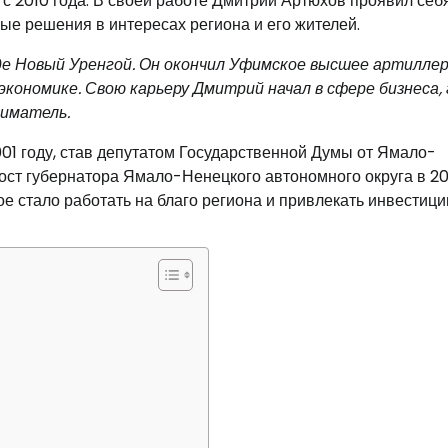
с 2010 года. В своей работе Дмитрий Артюхов проявил себя
е решения в интересах региона и его жителей.
оде Новый Уренгой. Он окончил Уфимское высшее артилле
кономике. Свою карьеру Дмитрий начал в сфере бизнеса, 
ниматель.
01 году, став депутатом Государственной Думы от Ямало-
пост губернатора Ямало-Ненецкого автономного округа в 20
е стало работать на благо региона и привлекать инвестици