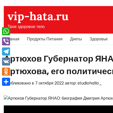
Перейти
к
vip-hata.ru
содержимому
Твое здоровое тело
Главная
Продукты Питания
Диеты
Здоровье
WhatsApp
Viber
Артюхов Губернатор ЯН
Telegram
Артюхова, его политичес
VK
Odnoklassniki
Опубликовано в
7 октября 2022
автор:
studiohallo_
Отправить