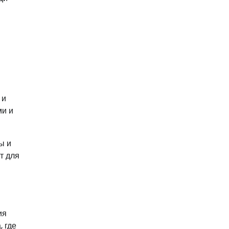
 и
ми и
ы и
т для
ия
, где