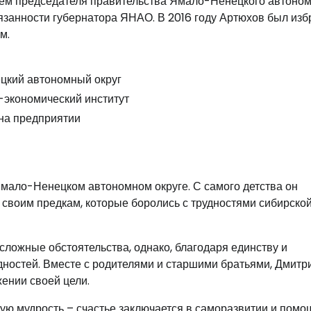
елем председателя правительства Ямало-Ненецкого автоно
язанности губернатора ЯНАО. В 2016 году Артюхов был изб
м.
цкий автономный округ
экономический институт
на предприятии
Ямало-Ненецком автономном округе. С самого детства он
 своим предкам, которые боролись с трудностями сибирско
ложные обстоятельства, однако, благодаря единству и
дностей. Вместе с родителями и старшими братьями, Дмитр
ении своей цели.
ю мудрость – счастье заключается в саморазвитии и помо