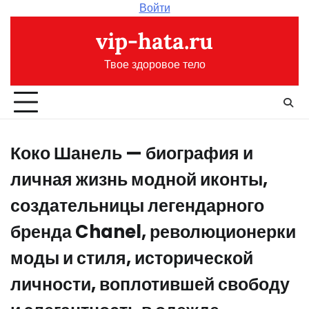
Перейти
Войти
к
vip-hata.ru
содержимому
Твое здоровое тело
Коко Шанель — биография и
личная жизнь модной иконты,
создательницы легендарного
бренда Chanel, революционерки
моды и стиля, исторической
личности, воплотившей свободу