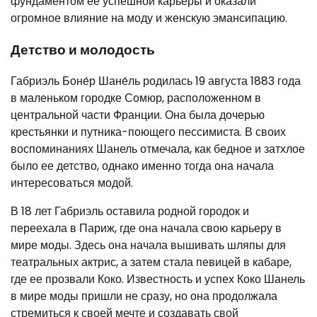
фундаментом ее успешной карьеры и оказали
огромное влияние на моду и женскую эмансипацию.
Детство и молодость
Габриэль Боне́р Шане́ль родилась 19 августа 1883 года
в маленьком городке Сомюр, расположенном в
центральной части Франции. Она была дочерью
крестьянки и путника-поющего пессимиста. В своих
воспоминаниях Шанель отмечала, как бедное и затхлое
было ее детство, однако именно тогда она начала
интересоваться модой.
В 18 лет Габриэль оставила родной городок и
переехала в Париж, где она начала свою карьеру в
мире моды. Здесь она начала вышивать шляпы для
театральных актрис, а затем стала певицей в кабаре,
где ее прозвали Коко. Известность и успех Коко Шанель
в мире моды пришли не сразу, но она продолжала
стремиться к своей мечте и создавать свой