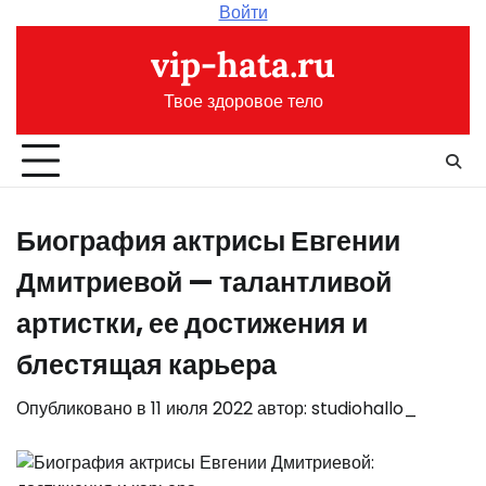
Перейти
Войти
к
vip-hata.ru
содержимому
Твое здоровое тело
Биография актрисы Евгении
Дмитриевой — талантливой
артистки, ее достижения и
блестящая карьера
Опубликовано в
11 июля 2022
автор:
studiohallo_