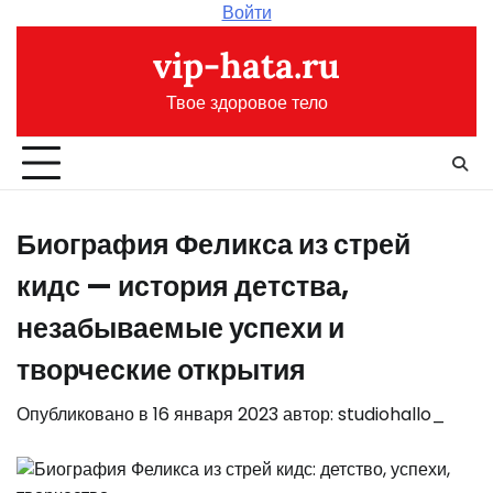
Перейти
Войти
к
vip-hata.ru
содержимому
Твое здоровое тело
Биография Феликса из стрей
кидс — история детства,
незабываемые успехи и
творческие открытия
Опубликовано в
16 января 2023
автор:
studiohallo_