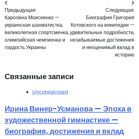
Навигация
Предыдущая:
Следующая:
по
Каролина Моисеенко —
Биография Григория
записям
украинская шахматистка,
Котовского на википедии —
великолепная спортсменка,
удивительные подробности,
олимпийская чемпионка и
незабываемые достижения
гордость Украины
и неоценимый вклад в
историю
Связанные записи
Uncategorised
Ирина Винер-Усманова — Эпоха в
художественной гимнастике —
биография, достижения и вклад