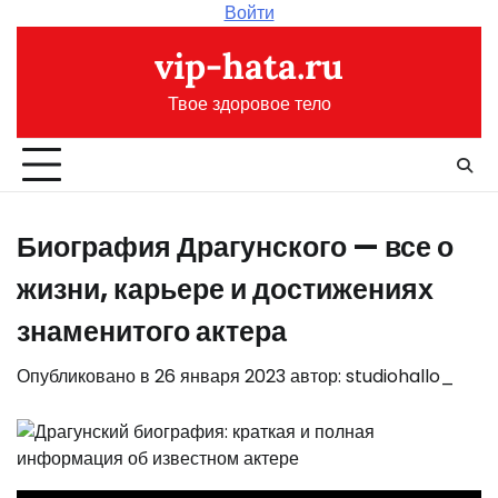
Перейти
Войти
к
vip-hata.ru
содержимому
Твое здоровое тело
Биография Драгунского — все о
жизни, карьере и достижениях
знаменитого актера
Опубликовано в
26 января 2023
автор:
studiohallo_