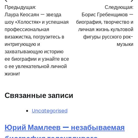
Навигация
Предыдущая:
Следующая:
по
Лаура Кеосаян — звезда
Борис Гребенщиков —
записям
шоу «Холостяк» и успешная
биография, творчество и
профессиональная
личная жизнь культовой
визажистка, погрузитесь в
фигуры русского рок-
интригующую и
музыки
захватывающую историю
ее биографии и узнайте все
о ее увлекательной личной
жизни!
Связанные записи
Uncategorised
Юрий Мамлеев — незабываемая