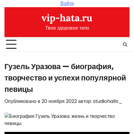
Перейти
Войти
к
vip-hata.ru
содержимому
Твое здоровое тело
Гузель Уразова — биография,
творчество и успехи популярной
певицы
Опубликовано в
20 ноября 2022
автор:
studiohallo_