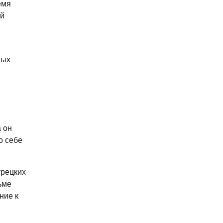
емя
ой
вых
 он
о себе
урецких
ьме
ние к