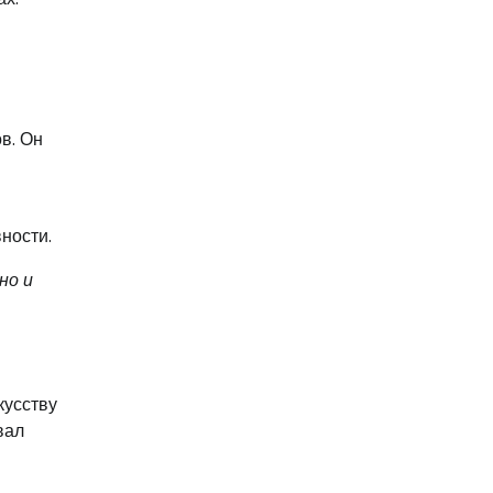
в. Он
я
ности.
но и
кусству
вал