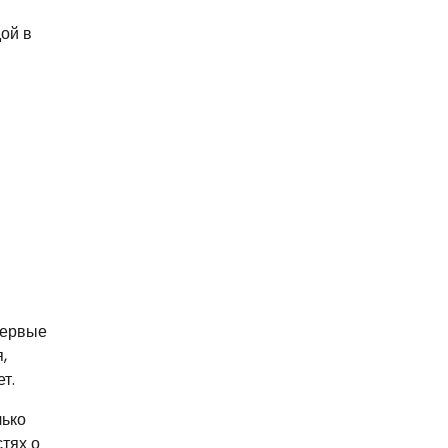
ой в
первые
,
т.
лько
стях о