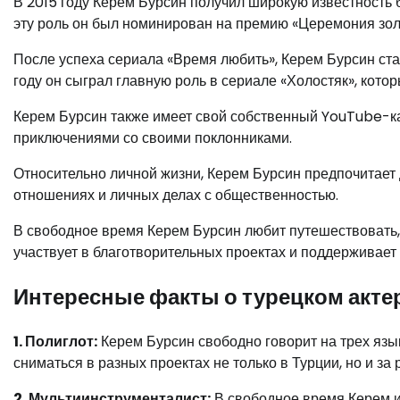
В 2015 году Керем Бурсин получил широкую известность 
эту роль он был номинирован на премию «Церемония золо
После успеха сериала «Время любить», Керем Бурсин стал
году он сыграл главную роль в сериале «Холостяк», кото
Керем Бурсин также имеет свой собственный YouTube-ка
приключениями со своими поклонниками.
Относительно личной жизни, Керем Бурсин предпочитает 
отношениях и личных делах с общественностью.
В свободное время Керем Бурсин любит путешествовать, 
участвует в благотворительных проектах и поддерживае
Интересные факты о турецком акте
1. Полиглот:
Керем Бурсин свободно говорит на трех язык
сниматься в разных проектах не только в Турции, но и за
2. Мультиинструменталист:
В свободное время Керем и