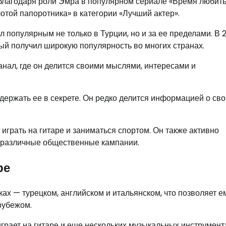
благодаря роли Эмра в популярном сериале «Время любить
той папоротника» в категории «Лучший актер».
 популярным не только в Турции, но и за ее пределами. В 
рый получил широкую популярность во многих странах.
нал, где он делится своими мыслями, интересами и
держать ее в секрете. Он редко делится информацией о сво
играть на гитаре и заниматься спортом. Он также активно
т различные общественные кампании.
ре
ах — турецком, английском и итальянском, что позволяет е
 рубежом.
грает на гитаре и еще нескольких музыкальных инструмент