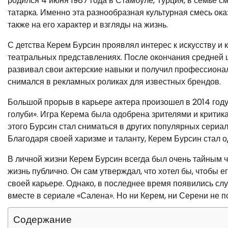
родился 4 июня 1987 года в Стамбуле, Турция, в семье с
татарка. Именно эта разнообразная культурная смесь ока
также на его характер и взгляды на жизнь.
С детства Керем Бурсин проявлял интерес к искусству и
театральных представлениях. После окончания средней ш
развивал свои актерские навыки и получил профессионал
снимался в рекламных роликах для известных брендов.
Большой прорыв в карьере актера произошел в 2014 году,
голуби». Игра Керема была одобрена зрителями и критика
этого Бурсин стал сниматься в других популярных сериал
Благодаря своей харизме и таланту, Керем Бурсин стал 
В личной жизни Керем Бурсин всегда был очень тайным 
жизнь публично. Он сам утверждал, что хотел бы, чтобы е
своей карьере. Однако, в последнее время появились слу
вместе в сериале «Салена». Но ни Керем, ни Серени не по
Содержание