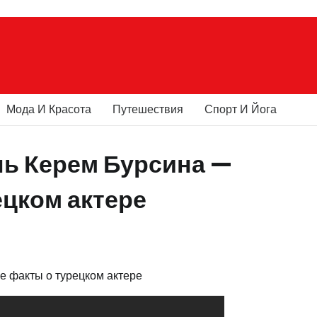
Мода И Красота
Путешествия
Спорт И Йога
нь Керем Бурсина —
цком актере