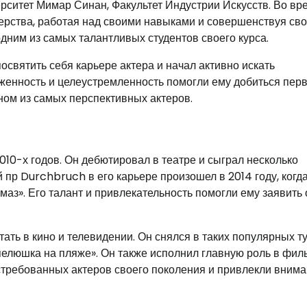
рситет Мимар Синан, Факультет Индустрии Искусств. Во вр
терства, работая над своими навыками и совершенствуя св
дним из самых талантливых студентов своего курса.
святить себя карьере актера и начал активно искать
рженность и целеустремленность помогли ему добиться пер
дном из самых перспективных актеров.
010-х годов. Он дебютировал в театре и сыграл несколько
пр Durchbruch в его карьере произошел в 2014 году, когда
маз». Его талант и привлекательность помогли ему заявить 
ать в кино и телевидении. Он снялся в таких популярных т
опелюшка на пляже». Он также исполнил главную роль в фил
стребованных актеров своего поколения и привлекли внима