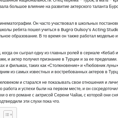
мешанной национальности. Отец Керема – турок, а мать – к
зала большое влияние на развитие актерского таланта Бурс
 кинематографии. Он часто участвовал в школьных постанов
колы ребята пошел учиться в Bugra Gulsoy’s Acting Studio
ьное образование. В то время он также работал моделью и
 когда он сыграл одну из главных ролей в сериале «Кебаб и
ми, и актер получил признание в Турции и за ее пределами
ах и фильмах, таких как «Столкновение» и «Любовник луны»
одним из самых известных и востребованных актеров в Турц
человеком и старался не показывать свои отношения и лич
го работа и успехи были на первом месте, и он сосредоточи
хи о его романе с актрисой Серени Чайак, с которой они сн
дтвердили эти слухи пока что.