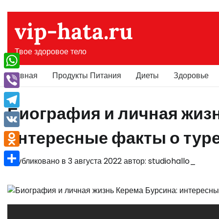
Перейти
к
vip-hata.ru
содержимому
Твое здоровое тело
Главная
Продукты Питания
Диеты
Здоровье
WhatsApp
Viber
Биография и личная жиз
Telegram
интересные факты о туре
VK
Odnoklassniki
Опубликовано в
3 августа 2022
автор:
studiohallo_
Отправить