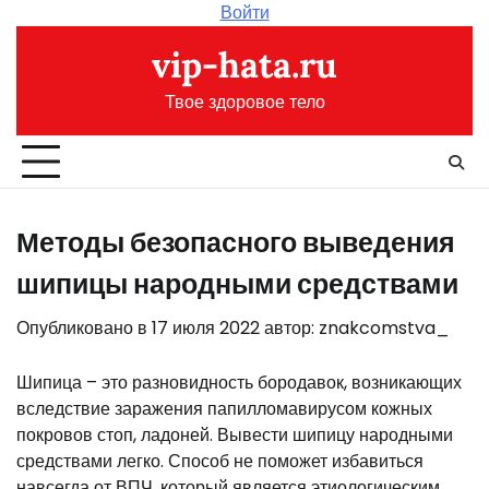
Перейти
Войти
к
vip-hata.ru
содержимому
Твое здоровое тело
Методы безопасного выведения
шипицы народными средствами
Опубликовано в
17 июля 2022
автор:
znakcomstva_
Шипица – это разновидность бородавок, возникающих
вследствие заражения папилломавирусом кожных
покровов стоп, ладоней. Вывести шипицу народными
средствами легко. Способ не поможет избавиться
навсегда от ВПЧ, который является этиологическим