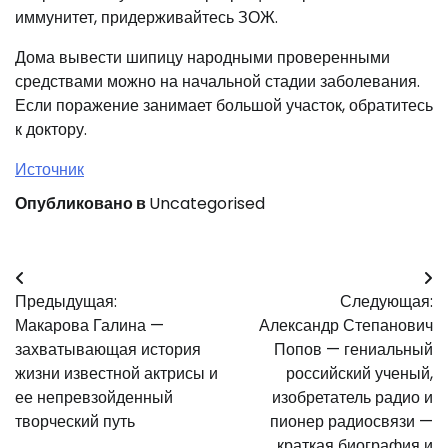
иммунитет, придерживайтесь ЗОЖ.
Дома вывести шипицу народными проверенными
средствами можно на начальной стадии заболевания.
Если поражение занимает большой участок, обратитесь
к доктору.
Источник
Опубликовано в
Uncategorised
Навигация
Предыдущая:
Следующая:
по
Макарова Галина —
Александр Степанович
записям
захватывающая история
Попов — гениальный
жизни известной актрисы и
российский ученый,
ее непревзойденный
изобретатель радио и
творческий путь
пионер радиосвязи —
краткая биография и