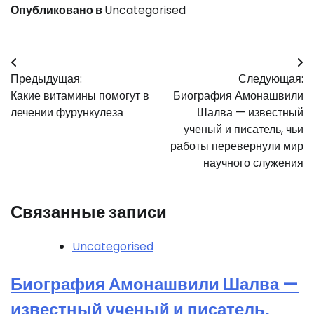
Опубликовано в
Uncategorised
Навигация
Предыдущая:
Следующая:
по
Какие витамины помогут в
Биография Амонашвили
записям
лечении фурункулеза
Шалва — известный
ученый и писатель, чьи
работы перевернули мир
научного служения
Связанные записи
Uncategorised
Биография Амонашвили Шалва —
известный ученый и писатель,