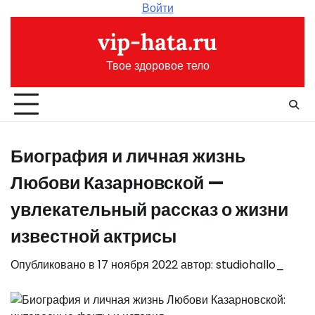
Перейти
Войти
к
vip-hata.ru
содержимому
Твое здоровое тело
Биография и личная жизнь
Любови Казарновской —
увлекательный рассказ о жизни
известной актрисы
Опубликовано в
17 ноября 2022
автор:
studiohallo_