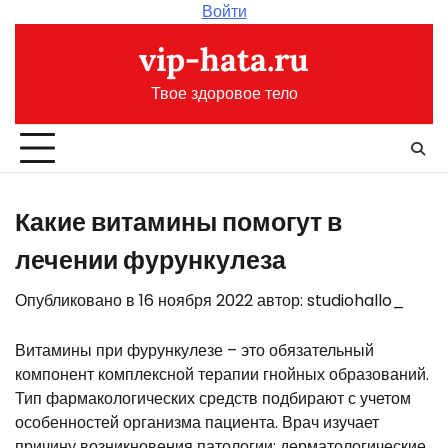
Перейти
Войти
к
vip-hata.ru
содержимому
Твое здоровое тело
Какие витамины помогут в
лечении фурункулеза
Опубликовано в
16 ноября 2022
автор:
studiohallo_
Витамины при фурункулезе – это обязательный
компонент комплексной терапии гнойных образований.
Тип фармакологических средств подбирают с учетом
особенностей организма пациента. Врач изучает
причину возникновения патологии: дерматологические