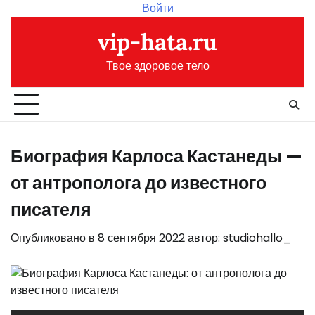
Перейти
Войти
к
vip-hata.ru
содержимому
Твое здоровое тело
Биография Карлоса Кастанеды —
от антрополога до известного
писателя
Опубликовано в
8 сентября 2022
автор:
studiohallo_