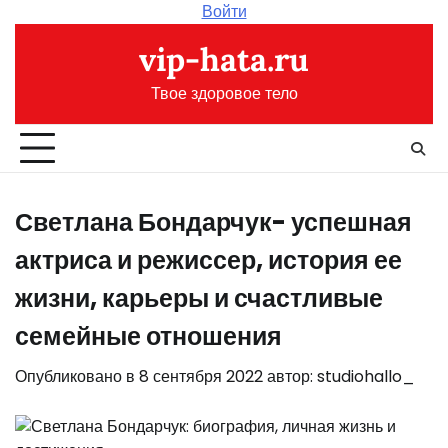
Перейти
Войти
к
vip-hata.ru
содержимому
Твое здоровое тело
Светлана Бондарчук- успешная
актриса и режиссер, история ее
жизни, карьеры и счастливые
семейные отношения
Опубликовано в
8 сентября 2022
автор:
studiohallo_