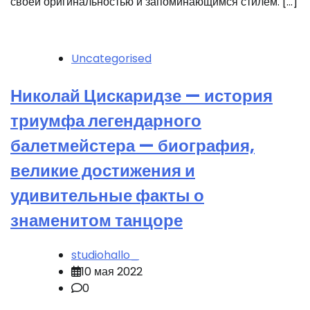
своей оригинальностью и запоминающимся стилем. […]
Uncategorised
Николай Цискаридзе — история
триумфа легендарного
балетмейстера — биография,
великие достижения и
удивительные факты о
знаменитом танцоре
studiohallo_
10 мая 2022
0