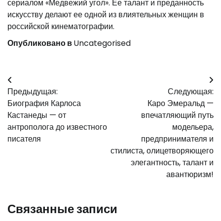
сериалом «Медвежий угол». Ее талант и преданность
искусству делают ее одной из влиятельных женщин в
российской кинематографии.
Опубликовано в
Uncategorised
Навигация
Предыдущая:
Следующая:
по
Биография Карлоса
Каро Эмеральд —
записям
Кастанеды — от
впечатляющий путь
антрополога до известного
модельера,
писателя
предпринимателя и
стилиста, олицетворяющего
элегантность, талант и
авантюризм!
Связанные записи