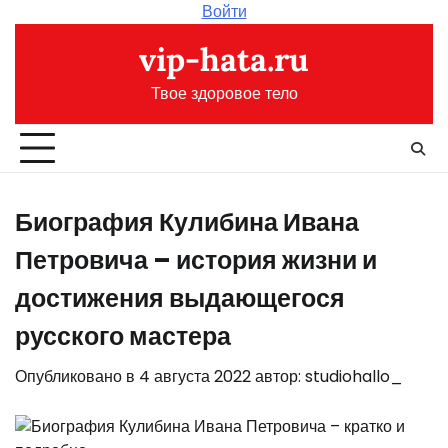
Перейти
Войти
к
vip-hata.ru
содержимому
Твое здоровое тело
Биография Кулибина Ивана
Петровича – история жизни и
достижения выдающегося
русского мастера
Опубликовано в
4 августа 2022
автор:
studiohallo_