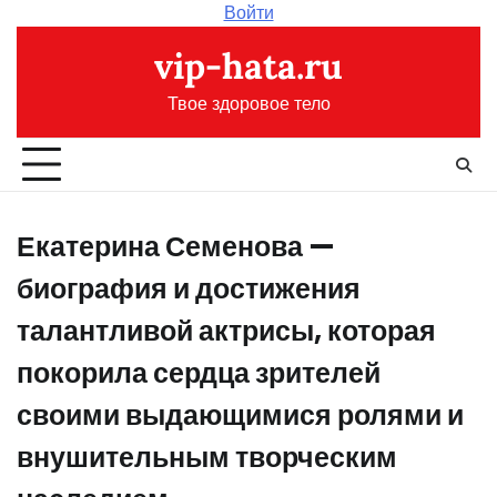
Перейти
Войти
к
vip-hata.ru
содержимому
Твое здоровое тело
Екатерина Семенова —
биография и достижения
талантливой актрисы, которая
покорила сердца зрителей
своими выдающимися ролями и
внушительным творческим