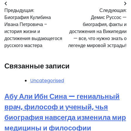
Навигация
Предыдущая:
Следующая:
по
Биография Кулибина
Демис Руссос —
записям
Ивана Петровича –
биография, факты и
история жизни и
достижения на Википедии
достижения выдающегося
— все, что нужно знать о
русского мастера
легенде мировой эстрады!
Связанные записи
Uncategorised
Абу Али Ибн Сина — гениальный
врач, философ и ученый, чья
биография навсегда изменила мир
медицины и философии