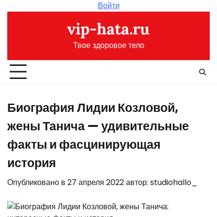
Перейти
Войти
к
vip-hata.ru
содержимому
Твое здоровое тело
Биография Лидии Козловой,
жены Танича — удивительные
факты и фасцинирующая
история
Опубликовано в
27 апреля 2022
автор:
studiohallo_