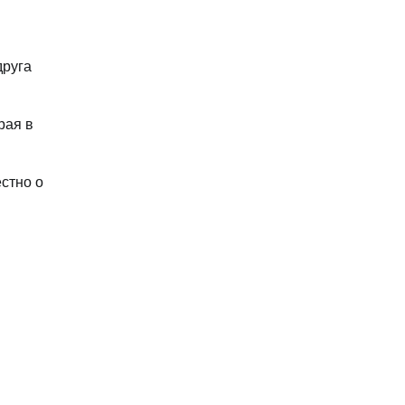
друга
рая в
естно о