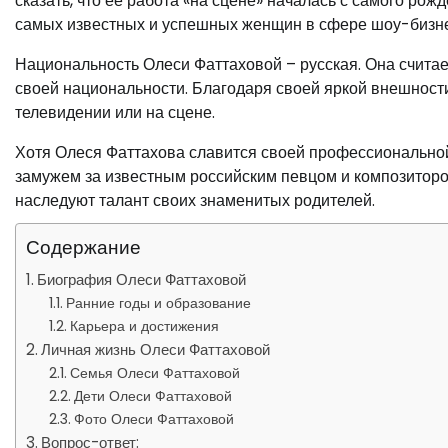
сказать, что ее работа «на сцене» началась с самого ро
самых известных и успешных женщин в сфере шоу-бизне
Национальность Олеси Фаттаховой – русская. Она считает
своей национальности. Благодаря своей яркой внешности 
телевидении или на сцене.
Хотя Олеся Фаттахова славится своей профессиональной 
замужем за известным российским певцом и композитором
наследуют талант своих знаменитых родителей.
Содержание
Биография Олеси Фаттаховой
Ранние годы и образование
Карьера и достижения
Личная жизнь Олеси Фаттаховой
Семья Олеси Фаттаховой
Дети Олеси Фаттаховой
Фото Олеси Фаттаховой
Вопрос-ответ: