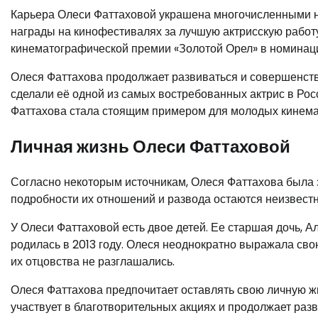
Карьера Олеси Фаттаховой украшена многочисленными н
награды на кинофестивалях за лучшую актрисскую работу
кинематографической премии «Золотой Орел» в номинаци
Олеся Фаттахова продолжает развиваться и совершенств
сделали её одной из самых востребованных актрис в Росс
Фаттахова стала стоящим примером для молодых кинема
Личная жизнь Олеси Фаттаховой
Согласно некоторым источникам, Олеся Фаттахова была
подробности их отношений и развода остаются неизвест
У Олеси Фаттаховой есть двое детей. Ее старшая дочь, А
родилась в 2013 году. Олеся неоднократно выражала сво
их отцовства не разглашались.
Олеся Фаттахова предпочитает оставлять свою личную жиз
участвует в благотворительных акциях и продолжает разв