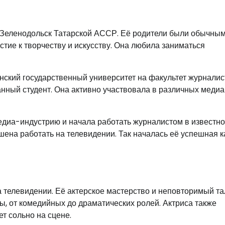
е Зеленодольск Татарской АССР. Её родители были обычны
тие к творчеству и искусству. Она любила заниматься
ский государственный университет на факультет журналис
анный студент. Она активно участвовала в различных медиа
едиа-индустрию и начала работать журналистом в известн
ашена работать на телевидении. Так началась её успешная 
а телевидении. Её актерское мастерство и неповторимый та
, от комедийных до драматических ролей. Актриса также
т сольно на сцене.