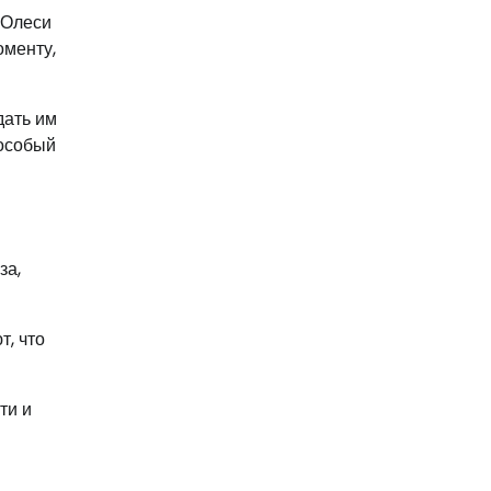
 Олеси
оменту,
дать им
 особый
за,
т, что
ти и