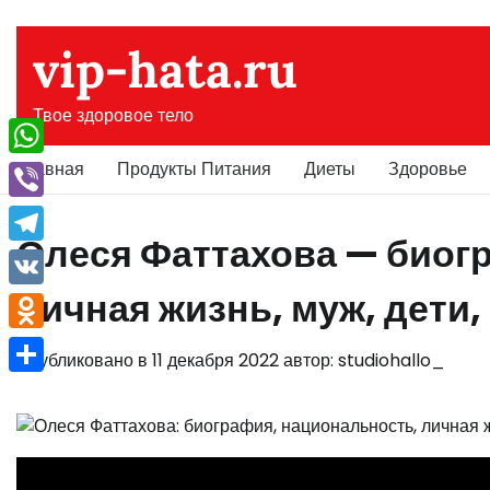
Перейти
к
vip-hata.ru
содержимому
Твое здоровое тело
Главная
Продукты Питания
Диеты
Здоровье
WhatsApp
Viber
Олеся Фаттахова — биог
Telegram
личная жизнь, муж, дети,
VK
Odnoklassniki
Опубликовано в
11 декабря 2022
автор:
studiohallo_
Отправить