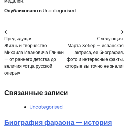
медалей.
Опубликовано в
Uncategorised
Навигация
Предыдущая:
Следующая:
по
Жизнь и творчество
Марта Хёбер — испанская
записям
Михаила Ивановича Глинки
актриса, ее биография,
— от раннего детства до
фото и интересные факты,
величия «отца русской
которые вы точно не знали!
оперы»
Связанные записи
Uncategorised
Биография фараона — история