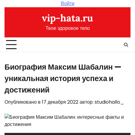
Перейти
Войти
к
vip-hata.ru
содержимому
Твое здоровое тело
Биография Максим Шабалин —
уникальная история успеха и
достижений
Опубликовано в
17 декабря 2022
автор:
studiohallo_