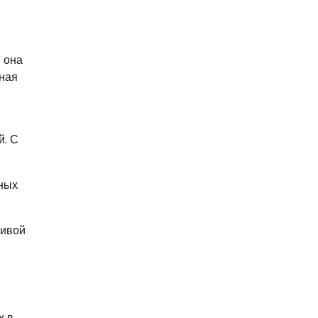
 она
нная
й. С
нных
ливой
х в