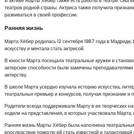
В активе Марты Хёбер также есть работы в театре. Она 
театров родной страны. Актриса также получила призна
развиваться в своей профессии.
Ранняя жизнь
Марта Хёбер родилась 12 сентября 1987 года в Мадриде, 
искусству и мечтала стать актрисой.
В юности Марта посещала театральные кружки и станови
актерские способности были замечены преподавателями 
актерству.
В школе Марта усердно изучала историю искусства, лите
театральных премьер и конкурсов, получая признание и 
Родители всегда поддерживали Марту в ее творческих на
ходили на представления, в которых участвовала Марта, 
Ранняя жизнь Марты Хёбер была наполнена театральными
впоследствии помогло ей стать известной и талантливой 