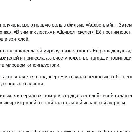
а получила свою первую роль в фильме «Аффенлайн». Затем
ионка», «В зимних лесах» и «Дьявол-скелет». Её проникнове
в и зрителей.
которая принесла ей мировую известность. Её роль девушки,
зрителей и принесла актрисе множество наград и номинаци
с в мировом киноиндустрии.
а также является продюсером и создала несколько собстве
ную роль в создании.
ильмах и сериалах, покоряя сердца зрителей своей талант
вых ярких ролей от этой талантливой испанской актрисы.
 на постерах к фильмам, а также в различных фотогалерея