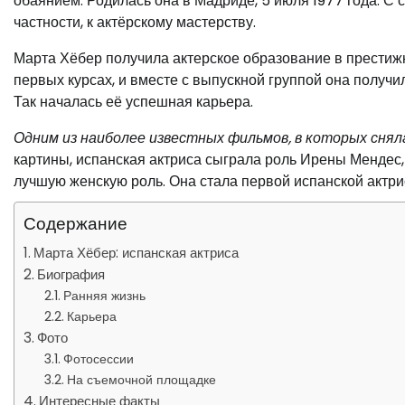
обаянием. Родилась она в Мадриде, 5 июля 1977 года. С с
частности, к актёрскому мастерству.
Марта Хёбер получила актерское образование в престижн
первых курсах, и вместе с выпускной группой она получи
Так началась её успешная карьера.
Одним из наиболее известных фильмов, в которых сняла
картины, испанская актриса сыграла роль Ирены Мендес,
лучшую женскую роль. Она стала первой испанской актри
Содержание
Марта Хёбер: испанская актриса
Биография
Ранняя жизнь
Карьера
Фото
Фотосессии
На съемочной площадке
Интересные факты