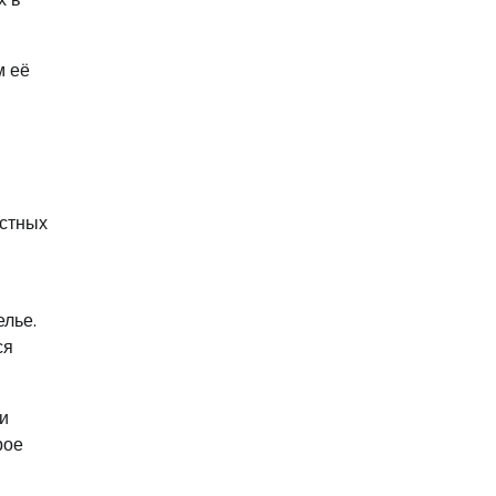
м её
естных
елье.
ся
и
рое