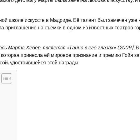
амого детства у Марты была заметна любовь к искусству, и 
ой школе искусств в Мадриде. Её талант был замечен уже 
ла приглашение на съёмки в одном из известных театров го
сь Марта Хёбер, является «Тайна в его глазах» (2009).
В 
 которая принесла ей мировое признание и премию Гойя за
сой, удостоившейся этой награды.