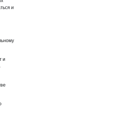
ых
ться и
льному
т и
ь
тве
о