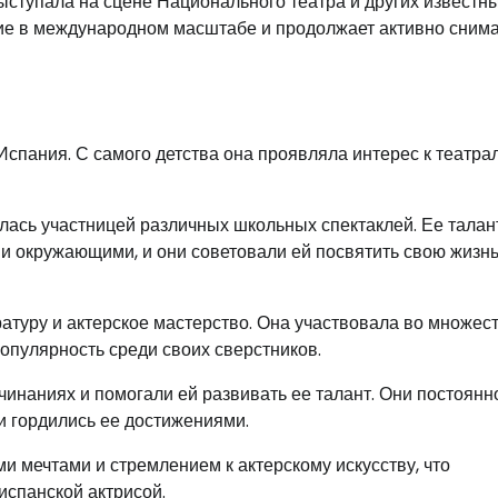
выступала на сцене Национального театра и других известн
ние в международном масштабе и продолжает активно снима
Испания. С самого детства она проявляла интерес к театра
лась участницей различных школьных спектаклей. Ее талан
и окружающими, и они советовали ей посвятить свою жизн
ратуру и актерское мастерство. Она участвовала во множес
популярность среди своих сверстников.
чинаниях и помогали ей развивать ее талант. Они постоянн
и гордились ее достижениями.
 мечтами и стремлением к актерскому искусству, что
испанской актрисой.