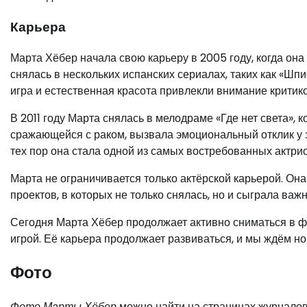
Карьера
Марта Хёбер начала свою карьеру в 2005 году, когда он
снялась в нескольких испанских сериалах, таких как «Шп
игра и естественная красота привлекли внимание критико
В 2011 году Марта снялась в мелодраме «Где нет света», 
сражающейся с раком, вызвала эмоциональный отклик у 
тех пор она стала одной из самых востребованных актри
Марта не ограничивается только актёрской карьерой. Он
проектов, в которых не только снялась, но и сыграла важ
Сегодня Марта Хёбер продолжает активно сниматься в ф
игрой. Её карьера продолжает развиваться, и мы ждём но
Фото
Фото Марты Хёбер
можно найти на страницах журналов,