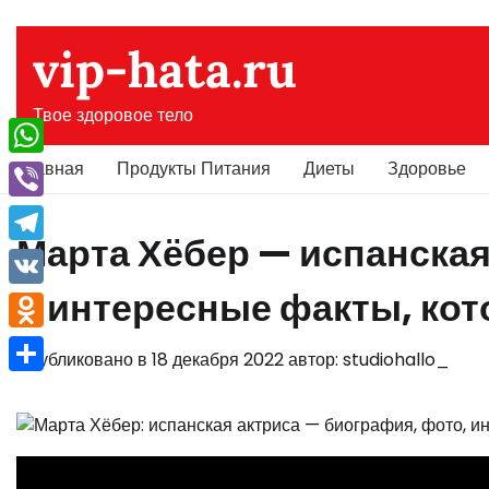
Перейти
к
vip-hata.ru
содержимому
Твое здоровое тело
Главная
Продукты Питания
Диеты
Здоровье
WhatsApp
Viber
Марта Хёбер — испанская
Telegram
и интересные факты, кот
VK
Odnoklassniki
Опубликовано в
18 декабря 2022
автор:
studiohallo_
Отправить