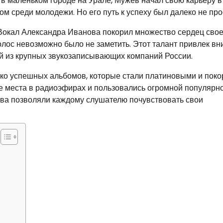
в маленьком городе на Урале, Мужев начал свою карьеру в
м среди молодежи. Но его путь к успеху был далеко не про
 Вокал Александра Иванова покорил множество сердец сво
олос невозможно было не заметить. Этот талант привлек в
ой из крупных звукозаписывающих компаний России.
ько успешных альбомов, которые стали платиновыми и пок
е места в радиоэфирах и пользовались огромной популярн
ева позволяли каждому слушателю почувствовать свои