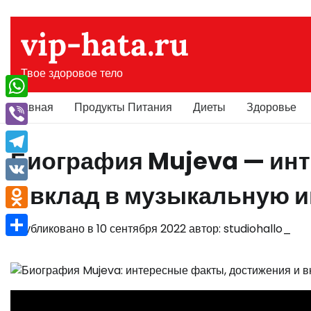
Перейти
к
vip-hata.ru
содержимому
Твое здоровое тело
Главная
Продукты Питания
Диеты
Здоровье
WhatsApp
Viber
Биография Mujeva — инт
Telegram
и вклад в музыкальную 
VK
Odnoklassniki
Опубликовано в
10 сентября 2022
автор:
studiohallo_
Отправить