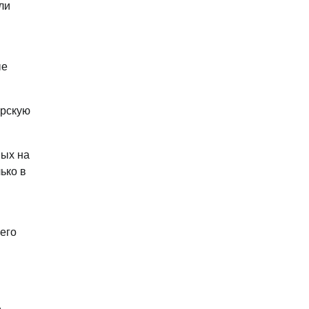
ли
ые
ерскую
ных на
ько в
его