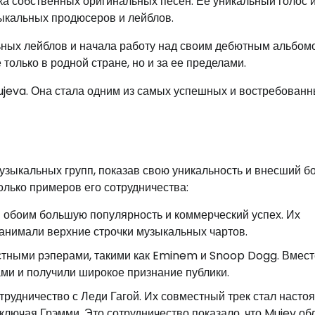
а собственных оригинальных песен. Ее уникальный голос 
ыкальных продюсеров и лейблов.
ьных лейблов и начала работу над своим дебютным альбом
только в родной стране, но и за ее пределами.
jeva. Она стала одним из самых успешных и востребован
узыкальных групп, показав свою уникальность и внесший 
лько примеров его сотрудничества:
 обоим большую популярность и коммерческий успех. Их
анимали верхние строчки музыкальных чартов.
естными рэперами, такими как Eminem и Snoop Dogg. Вмест
ами и получили широкое признание публики.
трудничество с Леди Гагой. Их совместный трек стал наст
лючая Грэмми. Это сотрудничество показало, что Mujev об