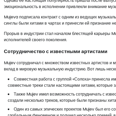
Однако ее настоящая популярность пришла после выпуск
эмоциональность в исполнении привлекли внимание муз
Mujeva подписала контракт с одним из ведущих музыкал
синглы были хитами в чартах и принесли ей признание не 
Прорыв в индустрии стал началом блестящей карьеры Mu
исполнителей своего поколения.
Сотрудничество с известными артистами
Mujev сотрудничал с множеством известных артистов и м
вклад в мировую музыкальную индустрию. Вот лишь неско
Совместная работа с группой «Солоха» принесла им
совместные треки стали настоящими хитами, которые з
Также Mujev имел возможность сотрудничать с изв
создали несколько треков, которые были признаны хит
Один из самых эпических проектов Mujev был его со
глобальным феноменом и получил несколько премий, вк