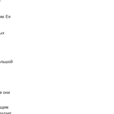
и
ом. Ее
ных
большой
е они
оящим
ладает