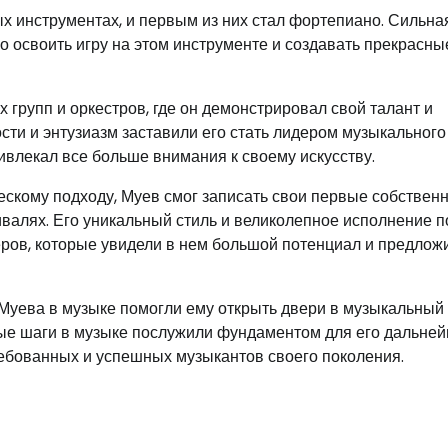
ых инструментах, и первым из них стал фортепиано. Сильна
о освоить игру на этом инструменте и создавать прекрасны
рупп и оркестров, где он демонстрировал свой талант и
сти и энтузиазм заставили его стать лидером музыкального
ривлекал все больше внимания к своему искусству.
ескому подходу, Муев смог записать свои первые собствен
ивалях. Его уникальный стиль и великолепное исполнение 
ров, которые увидели в нем большой потенциал и предлож
Муева в музыке помогли ему открыть двери в музыкальный
вые шаги в музыке послужили фундаментом для его дальне
ребованных и успешных музыкантов своего поколения.