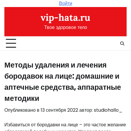
Перейти
Войти
к
vip-hata.ru
содержимому
Твое здоровое тело
Методы удаления и лечения
бородавок на лице: домашние и
аптечные средства, аппаратные
методики
Опубликовано в
13 сентября 2022
автор:
studiohallo_
Избавиться от бородавки на лице – это частое желание