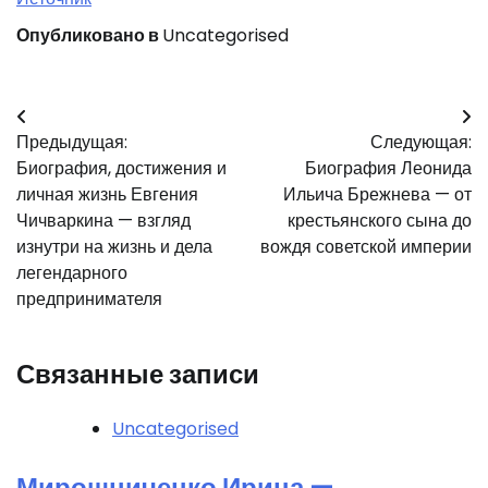
Опубликовано в
Uncategorised
Навигация
Предыдущая:
Следующая:
по
Биография, достижения и
Биография Леонида
записям
личная жизнь Евгения
Ильича Брежнева — от
Чичваркина — взгляд
крестьянского сына до
изнутри на жизнь и дела
вождя советской империи
легендарного
предпринимателя
Связанные записи
Uncategorised
Мирошниченко Ирина —