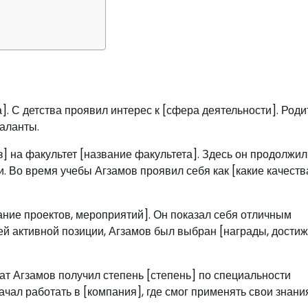
]. С детства проявил интерес к [сфера деятельности]. Роди
таланты.
] на факультет [название факультета]. Здесь он продолжил
и. Во время учебы Агзамов проявил себя как [какие качеств
ание проектов, мероприятий]. Он показал себя отличным
ей активной позиции, Агзамов был выбран [награды, дости
т Агзамов получил степень [степень] по специальности
ачал работать в [компания], где смог применять свои знани