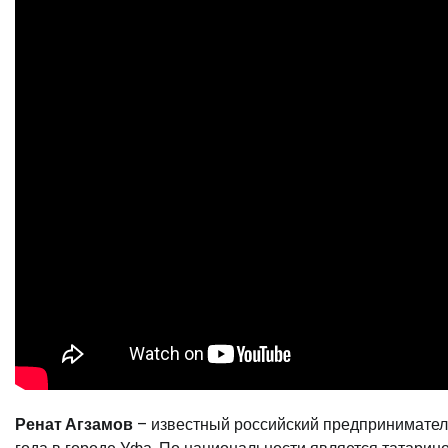
Ренат Агзамов
– известный российский предприниматель