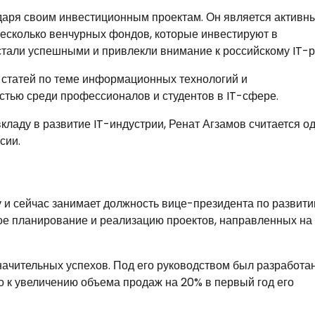
даря своим инвестиционным проектам. Он является активн
несколько венчурных фондов, которые инвестируют в
стали успешными и привлекли внимание к российскому IT-р
и статей по теме информационных технологий и
стью среди профессионалов и студентов в IT-сфере.
кладу в развитие IT-индустрии, Ренат Агзамов считается о
сии.
у и сейчас занимает должность вице-президента по развит
ское планирование и реализацию проектов, направленных на
начительных успехов. Под его руководством был разработан
о к увеличению объема продаж на 20% в первый год его