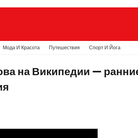
Мода И Красота
Путешествия
Спорт И Йога
ова на Википедии — ранни
ия