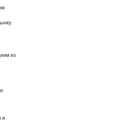
ым
ынку.
дним из
ию
 и