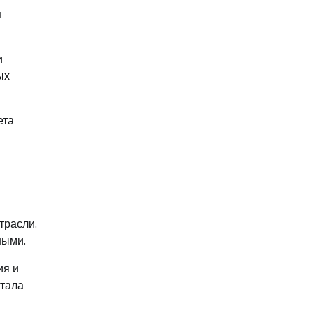
н
и
ых
ета
трасли.
ными.
ия и
стала